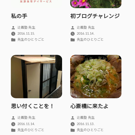
私の手
初ブログチャレンジ
投
投
辻義塾 先生
辻義塾 先生
稿
稿
2016.11.15.
2016.11.14.
者:
者:
カ
カ
先生のひとりごと
先生のひとりごと
テ
テ
ゴ
ゴ
リ
リ
ー:
ー:
思い付くことを！
心斎橋に来たよ
投
投
辻義塾 先生
辻義塾 先生
稿
稿
2016.11.14.
2016.11.13.
者:
者:
カ
カ
先生のひとりごと
先生のひとりごと