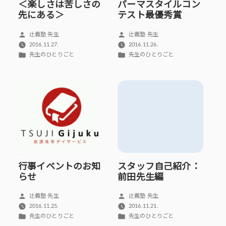
＜楽しさは苦しさの
パーマスタイルコン
先にある＞
テスト最優秀賞
投
投
辻義塾 先生
辻義塾 先生
稿
稿
2016.11.27.
2016.11.26.
者:
者:
カ
カ
先生のひとりごと
先生のひとりごと
テ
テ
ゴ
ゴ
リ
リ
ー:
ー:
行事イベントのお知
スタッフ自己紹介：
らせ
前田先生編
投
投
辻義塾 先生
辻義塾 先生
稿
稿
2016.11.25.
2016.11.21.
者:
者:
カ
カ
先生のひとりごと
先生のひとりごと
テ
テ