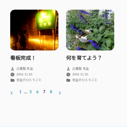
テ
テ
ゴ
ゴ
リ
リ
ー:
ー:
看板完成！
何を育てよう？
投
投
辻義塾 先生
辻義塾 先生
稿
稿
2016.11.10.
2016.11.10.
者:
者:
カ
カ
先生のひとりごと
先生のひとりごと
テ
テ
投
ゴ
ゴ
1
…
5
6
7
8
稿
リ
リ
ー:
ー:
の
ペ
ー
ジ