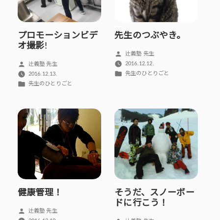
プロモーションビデ
先生のつぶやき。
オ撮影!
投
辻義塾 先生
稿
投
2016.12.12.
辻義塾 先生
者:
カ
稿
先生のひとりごと
2016.12.13.
テ
者:
カ
先生のひとりごと
ゴ
テ
リ
ゴ
ー:
リ
ー:
健康管理！
そうだ、スノーボー
ドに行こう！
投
辻義塾 先生