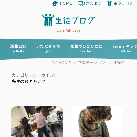
HOME
辻だより
生徒ブログ
コ
ン
テ
ン
tsuji-full days
ツ
へ
活動日記
いただきもの
先生のひとりごと
Tsuji’s キ
activity
gift
teacher
kitchen
ス
HOME
>
プロモーションビデオ撮影!
キ
ッ
カテゴリーアーカイブ:
プ
先生のひとりごと