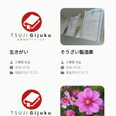
ゴ
ゴ
リ
リ
ー:
ー:
生きがい
そうざい製造業
投
投
辻義塾 先生
辻義塾 先生
稿
稿
2016.11.16.
2016.11.16.
者:
者:
カ
カ
先生のひとりごと
先生のひとりごと
テ
テ
ゴ
ゴ
リ
リ
ー:
ー: