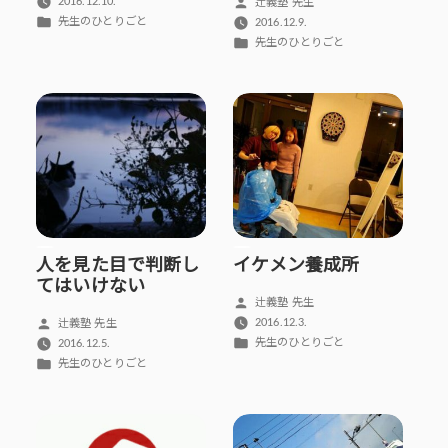
稿
投
2016.12.10.
辻義塾 先生
者:
カ
稿
先生のひとりごと
2016.12.9.
テ
者:
カ
先生のひとりごと
ゴ
テ
リ
ゴ
ー:
リ
ー:
人を見た目で判断し
イケメン養成所
てはいけない
投
辻義塾 先生
稿
投
2016.12.3.
辻義塾 先生
者:
カ
稿
先生のひとりごと
2016.12.5.
テ
者:
カ
先生のひとりごと
ゴ
テ
リ
ゴ
ー:
リ
ー: