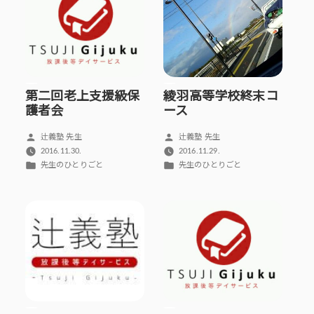
第二回老上支援級保
綾羽高等学校終末コ
護者会
ース
投
投
辻義塾 先生
辻義塾 先生
稿
稿
2016.11.30.
2016.11.29.
者:
者:
カ
カ
先生のひとりごと
先生のひとりごと
テ
テ
ゴ
ゴ
リ
リ
ー:
ー: