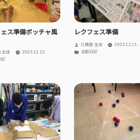
フェス準備ボッチャ風
レクフェス準備
ム
投
辻義塾 生徒
2023.12.11.
稿
カ
活動日記
 生徒
2023.12.12.
者:
テ
日記
ゴ
リ
ー: