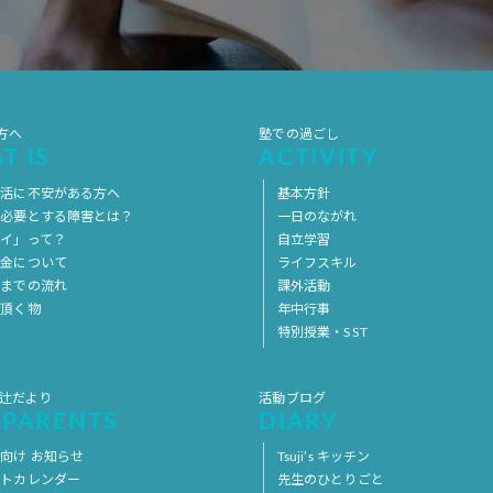
方へ
塾での過ごし
T IS
ACTIVITY
生活に不安がある方へ
基本方針
を必要とする障害とは？
一日のながれ
イ」って？
自立学習
料金について
ライフスキル
用までの流れ
課外活動
意頂く物
年中行事
特別授業・SST
 辻だより
活動ブログ
 PARENTS
DIARY
向け お知らせ
Tsuji’s キッチン
ントカレンダー
先生のひとりごと