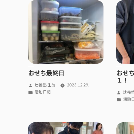
おせち最終日
おせ
１！
投
辻義塾 生徒
2023.12.29.
稿
カ
投
活動日記
辻義塾
者:
テ
稿
カ
活動
ゴ
者:
テ
リ
ゴ
ー:
リ
ー: