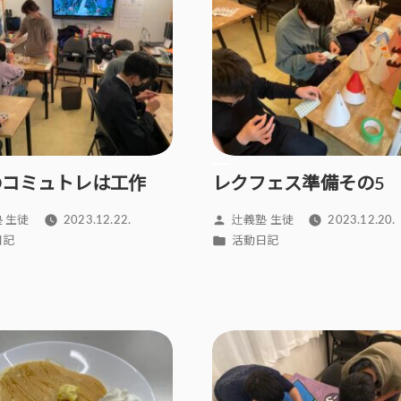
のコミュトレは工作
レクフェス準備その5
投
 生徒
2023.12.22.
辻義塾 生徒
2023.12.20.
稿
カ
日記
活動日記
者:
テ
ゴ
リ
ー: