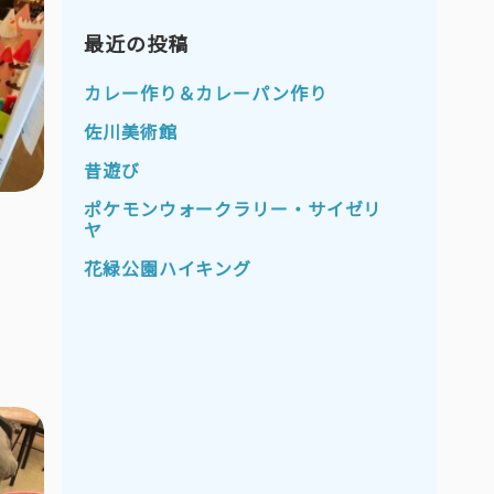
2023年11月
2023年10月
2023年9月
最近の投稿
2023年8月
2023年7月
2023年6月
カレー作り＆カレーパン作り
2023年5月
2023年4月
佐川美術館
2023年3月
2023年2月
昔遊び
2023年1月
2022年12月
ポケモンウォークラリー・サイゼリ
ヤ
2022年11月
2022年10月
花緑公園ハイキング
2022年9月
2022年8月
2022年7月
2022年6月
2022年5月
2022年4月
2022年3月
2022年2月
2022年1月
2021年12月
2021年11月
2021年10月