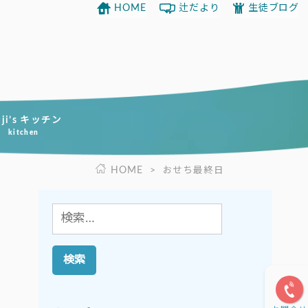
HOME
辻だより
生徒ブログ
uji’s キッチン
kitchen
HOME
>
おせち最終日
検
索: