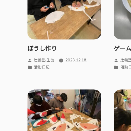
タ
ヌ
ー
ン
テ
ィ
ー
ぼうし作り
ゲー
や
っ
投
投
辻義塾 生徒
2023.12.18.
辻義塾
て
稿
稿
カ
カ
活動日記
活動
み
者:
者:
テ
テ
た！
ゴ
ゴ
へ
リ
リ
の
ー:
ー: