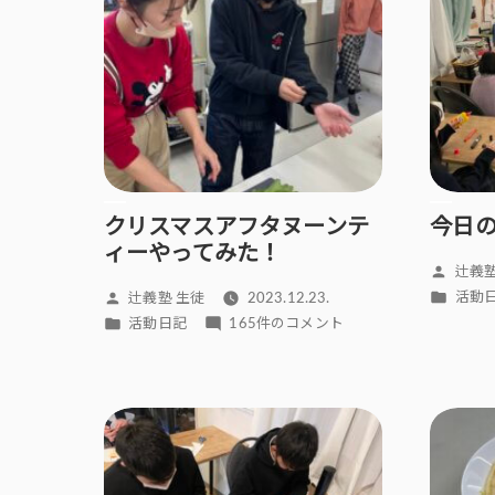
クリスマスアフタヌーンテ
今日
ィーやってみた！
投
辻義塾
稿
カ
投
活動
辻義塾 生徒
2023.12.23.
者:
テ
稿
カ
ク
活動日記
165件のコメント
ゴ
者:
テ
リ
リ
ゴ
ス
ー:
リ
マ
ー:
ス
ア
フ