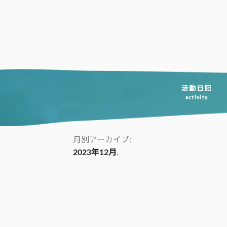
コ
ン
テ
ン
ツ
へ
活動日記
activity
ス
キ
ッ
月別アーカイブ:
2023年12月
プ