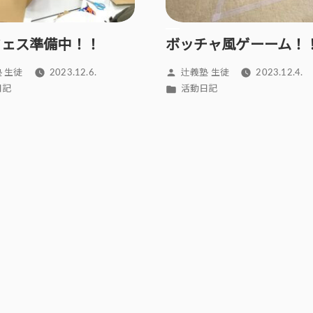
フェス準備中！！
ボッチャ風ゲーーム！
投
 生徒
2023.12.6.
辻義塾 生徒
2023.12.4.
稿
カ
日記
活動日記
者:
テ
ゴ
リ
ー: