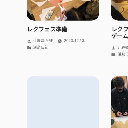
レクフェス準備
レク
ゲー
投
辻義塾 生徒
2023.12.13.
稿
カ
投
活動日記
辻義塾
者:
テ
稿
カ
活動
ゴ
者:
テ
リ
ゴ
ー:
リ
ー: