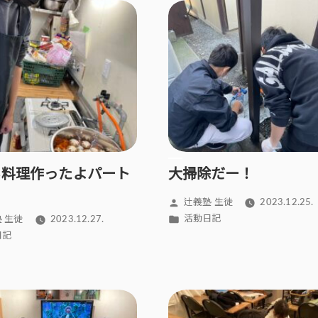
ち料理作ったよパート
大掃除だー！
投
辻義塾 生徒
2023.12.25.
稿
カ
活動日記
 生徒
2023.12.27.
者:
テ
日記
ゴ
リ
ー: