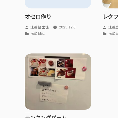
オセロ作り
レク
投
投
辻義塾 生徒
2023.12.8.
辻義塾
稿
稿
カ
カ
活動日記
活動
者:
者:
テ
テ
ゴ
ゴ
リ
リ
ー:
ー: