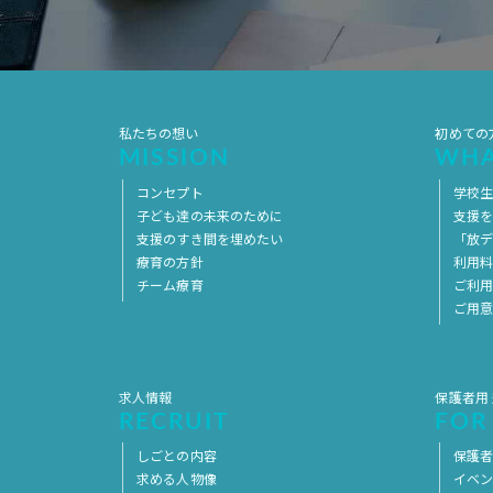
私たちの想い
初めての
MISSION
WHA
コンセプト
学校
子ども達の未来のために
支援
支援のすき間を埋めたい
「放デ
療育の方針
利用
チーム療育
ご利
ご用
求人情報
保護者用
RECRUIT
FOR
しごとの内容
保護者
求める人物像
イベ