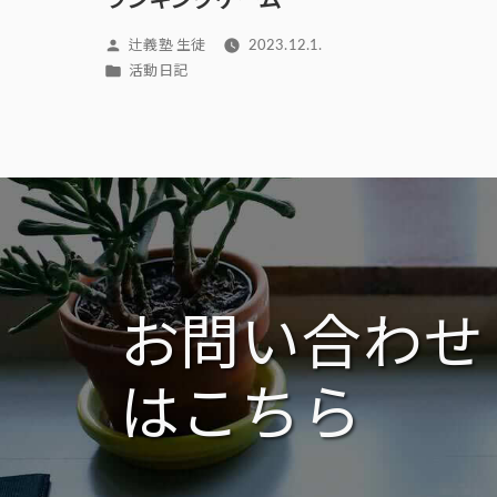
ランキングゲーム
投
辻義塾 生徒
2023.12.1.
稿
カ
活動日記
者:
テ
ゴ
リ
ー:
お問い合わせ
はこちら