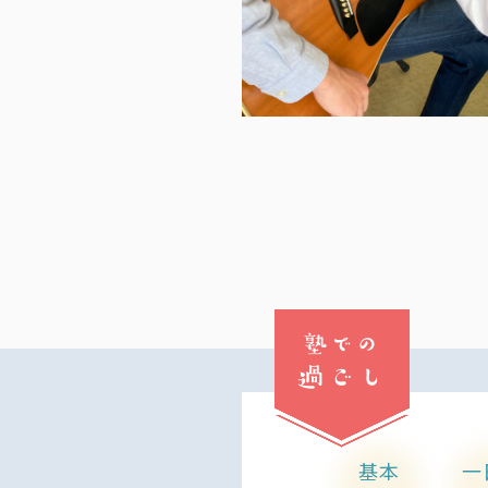
塾での
過ごし
基本
一