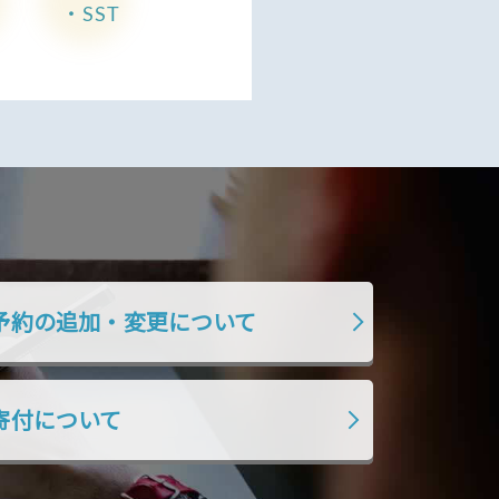
・SST
予約の追加・変更について
寄付について