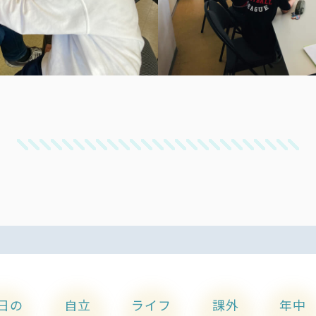
日の
自立
ライフ
課外
年中