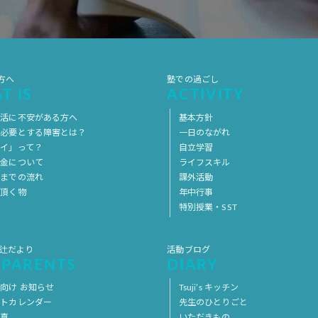
方へ
塾での過ごし
T IS
ACTIVITY
生活に不安がある方へ
基本方針
を必要とする障害とは？
一日のながれ
イ」って？
自立学習
料金について
ライフスキル
用までの流れ
課外活動
意頂く物
年中行事
特別授業・SST
 辻だより
活動ブログ
 PARENTS
DIARY
向け お知らせ
Tsuji’s キッチン
ントカレンダー
先生のひとりごと
写真
いただきもの