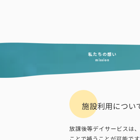
コ
ン
テ
ン
ツ
へ
私たちの想い
mission
ス
キ
ッ
プ
施設利用につい
放課後等デイサービスは、
ことで補うことが可能です