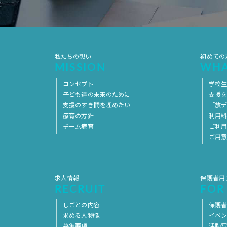
私たちの想い
初めての
MISSION
WHA
コンセプト
学校
子ども達の未来のために
支援
支援のすき間を埋めたい
「放デ
療育の方針
利用
チーム療育
ご利
ご用
求人情報
保護者用
RECRUIT
FOR
しごとの内容
保護者
求める人物像
イベ
募集要項
活動