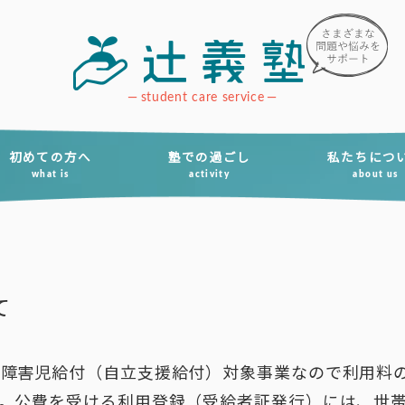
student care service
初めての方へ
塾での過ごし
私たちにつ
what is
activity
about us
て
障害児給付（自立支援給付）対象事業なので利用料
。公費を受ける利用登録（受給者証発行）には、世