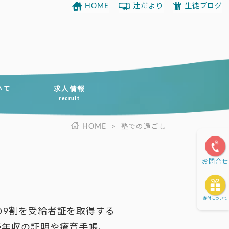
HOME
辻だより
生徒ブログ
いて
求人情報
recruit
HOME
>
塾での過ごし
お問合せ
寄付について
の9割を受給者証を取得する
帯年収の証明や療育手帳、