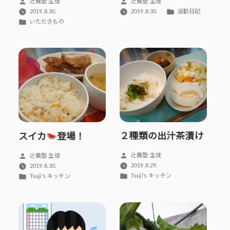
投
投
辻義塾 生徒
辻義塾 生徒
稿
稿
カ
2019.8.30.
2019.8.30.
活動日記
者:
者:
テ
カ
いただきもの
ゴ
テ
リ
ゴ
ー:
リ
ー:
２種類の出汁茶漬け
スイカ
登場！
投
辻義塾 生徒
投
辻義塾 生徒
稿
稿
2019.8.29.
2019.8.30.
者:
カ
者:
Tsuji’s キッチン
カ
Tsuji’s キッチン
テ
テ
ゴ
ゴ
リ
リ
ー:
ー: