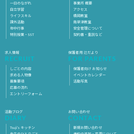
一日のながれ
事業所 概要
自立学習
アクセス
ライフスキル
橋岡教室
課外活動
南草津教室
年中行事
安全管理について
特別授業・SST
契約書・重説など
求人情報
保護者用 辻だより
RECRUIT
FOR PARENTS
しごとの内容
保護者向け お知らせ
求める人物像
イベントカレンダー
募集要項
活動写真
応募の流れ
エントリーフォーム
活動ブログ
お問い合わせ
DIARY
CONTACT
Tsuji’s キッチン
新規お問い合わせ
先生のひとりごと
予約の追加・変更について