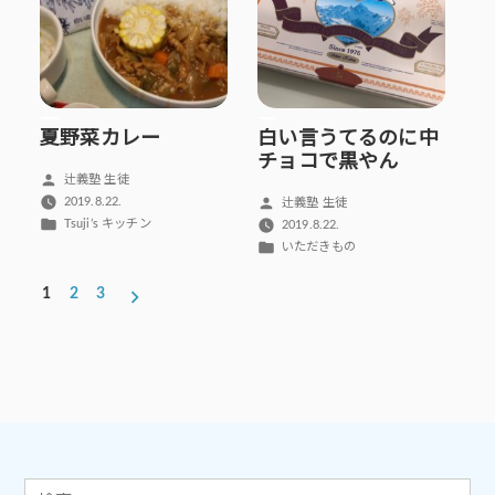
夏野菜カレー
白い言うてるのに中
チョコで黒やん
投
辻義塾 生徒
稿
投
2019.8.22.
辻義塾 生徒
者:
カ
稿
Tsuji’s キッチン
2019.8.22.
テ
者:
カ
いただきもの
ゴ
テ
投
リ
ゴ
1
2
3
ー:
稿
リ
ー:
の
ペ
ー
ジ
送
り
検