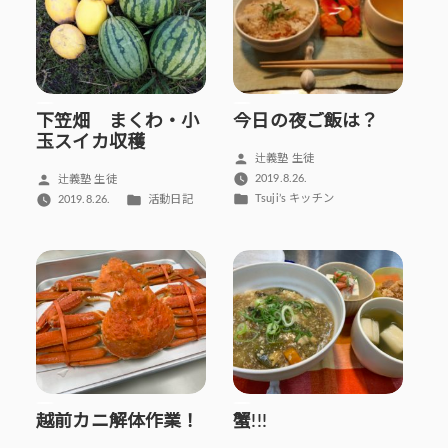
下笠畑 まくわ・小
今日の夜ご飯は？
玉スイカ収穫
投
辻義塾 生徒
稿
投
2019.8.26.
辻義塾 生徒
者:
カ
稿
カ
Tsuji’s キッチン
2019.8.26.
活動日記
テ
者:
テ
ゴ
ゴ
リ
リ
ー:
ー:
越前カニ解体作業！
蟹!!!