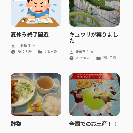
夏休み終了間近
キュウリが実りまし
た
投
辻義塾 生徒
稿
カ
投
2019.8.29.
活動日記
辻義塾 生徒
者:
テ
稿
カ
2019.8.28.
活動日記
ゴ
者:
テ
リ
ゴ
ー:
リ
ー:
酢鶏
全国でのお土産！！