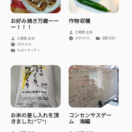
お好み焼き万歳ーー
作物収穫
ー！！！
投
辻義塾 生徒
稿
カ
投
2019.8.31.
活動日記
辻義塾 生徒
者:
テ
稿
2019.8.31.
ゴ
者:
カ
Tsuji’s キッチン
リ
テ
ー:
ゴ
リ
ー:
お米の差し入れを頂
コンセンサスゲー
きました(^▽^)
ム 海編