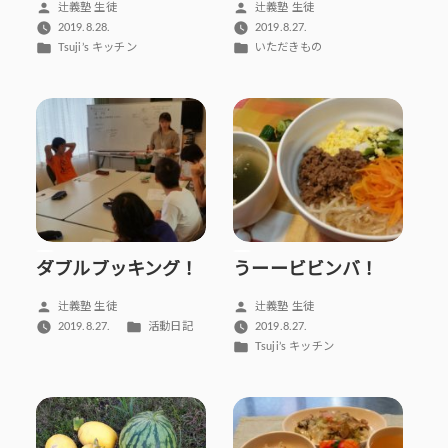
投
投
辻義塾 生徒
辻義塾 生徒
稿
稿
2019.8.28.
2019.8.27.
者:
者:
カ
カ
Tsuji’s キッチン
いただきもの
テ
テ
ゴ
ゴ
リ
リ
ー:
ー:
ダブルブッキング！
うーービビンバ！
投
投
辻義塾 生徒
辻義塾 生徒
稿
稿
カ
2019.8.27.
活動日記
2019.8.27.
者:
者:
テ
カ
Tsuji’s キッチン
ゴ
テ
リ
ゴ
ー:
リ
ー: