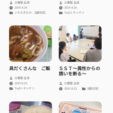
投
投
辻義塾 生徒
辻義塾 生徒
稿
稿
2019.8.24.
2019.8.24.
者:
者:
カ
カ
、
いただきもの
活動日記
Tsuji’s キッチン
テ
テ
ゴ
ゴ
リ
リ
ー:
ー:
具だくさんな ご飯
ＳＳＴ～異性からの
誘いを断る～
投
辻義塾 生徒
稿
投
2019.8.23.
辻義塾 生徒
者:
カ
稿
カ
Tsuji’s キッチン
2019.8.23.
活動日記
テ
者:
テ
ゴ
ゴ
リ
リ
ー:
ー: