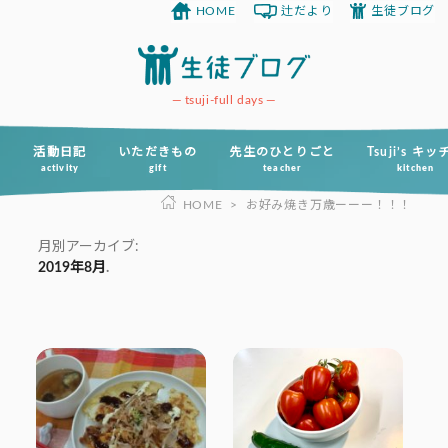
HOME
辻だより
生徒ブログ
コ
ン
テ
ン
tsuji-full days
ツ
へ
活動日記
いただきもの
先生のひとりごと
Tsuji’s キ
activity
gift
teacher
kitchen
ス
HOME
>
お好み焼き万歳ーーー！！！
キ
ッ
月別アーカイブ:
プ
2019年8月