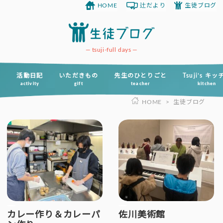
HOME
辻だより
生徒ブログ
コ
ン
テ
ン
tsuji-full days
ツ
へ
活動日記
いただきもの
先生のひとりごと
Tsuji’s キ
activity
gift
teacher
kitchen
ス
HOME
>
生徒ブログ
キ
ッ
プ
カレー作り＆カレーパ
佐川美術館