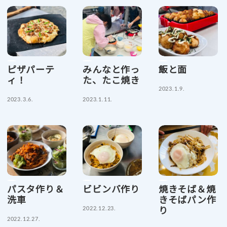
ピザパーテ
みんなと作っ
飯と面
ィ！
た、たこ焼き
2023.1.9.
2023.3.6.
2023.1.11.
パスタ作り＆
ビビンバ作り
焼きそば＆焼
洗車
きそばパン作
2022.12.23.
り
2022.12.27.