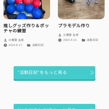
推しグッズ作り＆ボッ
プラモデル作り
チャの練習
投
辻義塾 生徒
稿
カ
投
2024.8.14.
活動日記
辻義塾 生徒
者:
テ
稿
カ
2024.8.17.
活動日記
ゴ
者:
テ
リ
ゴ
ー:
リ
ー:
"活動日記"をもっと見る