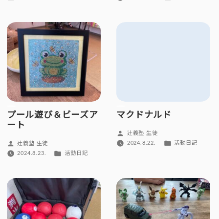
者:
者:
テ
テ
ゴ
ゴ
リ
リ
ー:
ー:
プール遊び＆ビーズア
マクドナルド
ート
投
辻義塾 生徒
稿
カ
投
2024.8.22.
活動日記
辻義塾 生徒
者:
テ
稿
カ
2024.8.23.
活動日記
ゴ
者:
テ
リ
ゴ
ー:
リ
ー: