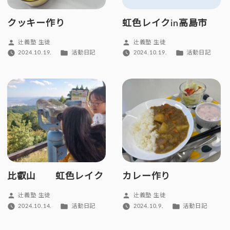
クッキー作り
虹色レイクin高島市
投
投
辻義塾 生徒
辻義塾 生徒
稿
稿
カ
カ
2024.10.19.
活動日記
2024.10.19.
活動日記
者:
者:
テ
テ
ゴ
ゴ
リ
リ
ー:
ー:
比叡山 虹色レイク
カレー作り
投
投
辻義塾 生徒
辻義塾 生徒
稿
稿
カ
カ
2024.10.14.
活動日記
2024.10.9.
活動日記
者:
者:
テ
テ
ゴ
ゴ