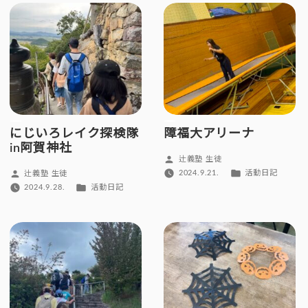
リ
リ
ー:
ー:
にじいろレイク探検隊
障福大アリーナ
in阿賀神社
投
辻義塾 生徒
稿
カ
投
2024.9.21.
活動日記
辻義塾 生徒
者:
テ
稿
カ
2024.9.28.
活動日記
ゴ
者:
テ
リ
ゴ
ー:
リ
ー: