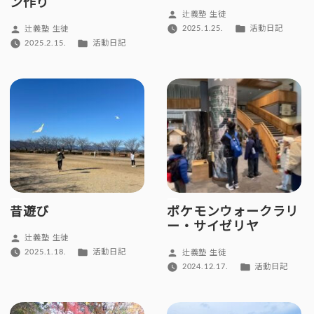
ン作り
投
辻義塾 生徒
稿
カ
投
2025.1.25.
活動日記
辻義塾 生徒
者:
テ
稿
カ
2025.2.15.
活動日記
ゴ
者:
テ
リ
ゴ
ー:
リ
ー:
昔遊び
ポケモンウォークラリ
ー・サイゼリヤ
投
辻義塾 生徒
稿
カ
投
2025.1.18.
活動日記
辻義塾 生徒
者:
テ
稿
カ
2024.12.17.
活動日記
ゴ
者:
テ
リ
ゴ
ー:
リ