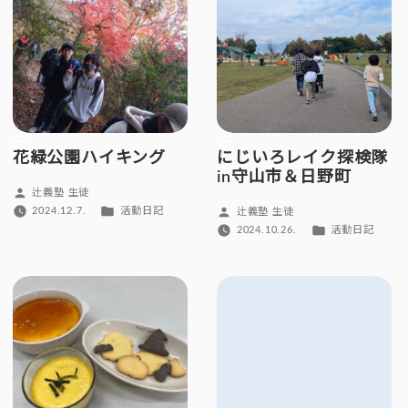
ー:
花緑公園ハイキング
にじいろレイク探検隊
in守山市＆日野町
投
辻義塾 生徒
稿
カ
投
2024.12.7.
活動日記
辻義塾 生徒
者:
テ
稿
カ
2024.10.26.
活動日記
ゴ
者:
テ
リ
ゴ
ー:
リ
ー: