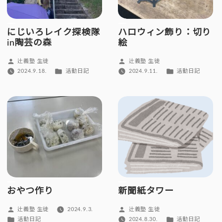
にじいろレイク探検隊
ハロウィン飾り：切り
in陶芸の森
絵
投
投
辻義塾 生徒
辻義塾 生徒
稿
稿
カ
カ
2024.9.18.
活動日記
2024.9.11.
活動日記
者:
者:
テ
テ
ゴ
ゴ
リ
リ
ー:
ー:
おやつ作り
新聞紙タワー
投
投
辻義塾 生徒
2024.9.3.
辻義塾 生徒
稿
稿
カ
カ
活動日記
2024.8.30.
活動日記