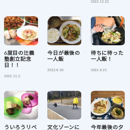
2022.12.22.
6度目の辻義
今日が最後の
待ちに待った
塾創立記念
一人飯
一人飯！
日！！
2022.8.30.
2022.8.25.
2022.11.3.
ういろうリベ
文化ゾーンに
今年最後の夕