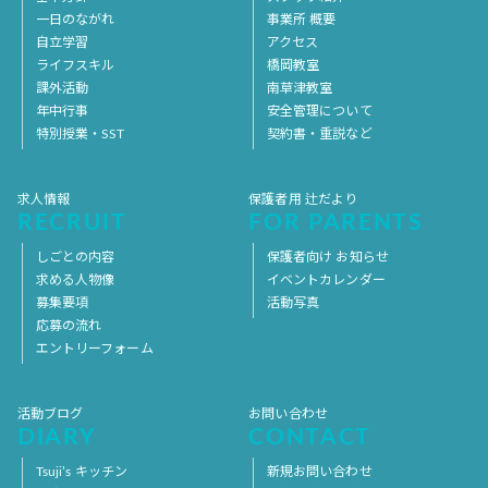
一日のながれ
事業所 概要
自立学習
アクセス
ライフスキル
橋岡教室
課外活動
南草津教室
年中行事
安全管理について
特別授業・SST
契約書・重説など
求人情報
保護者用 辻だより
RECRUIT
FOR PARENTS
しごとの内容
保護者向け お知らせ
求める人物像
イベントカレンダー
募集要項
活動写真
応募の流れ
エントリーフォーム
活動ブログ
お問い合わせ
DIARY
CONTACT
Tsuji’s キッチン
新規お問い合わせ