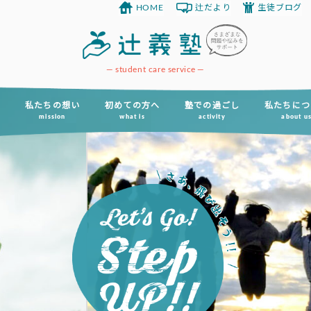
HOME
辻だより
生徒ブログ
コ
ン
テ
ン
student care service
ツ
へ
私たちの想い
初めての方へ
塾での過ごし
私たちにつ
mission
what is
activity
about u
ス
キ
ッ
プ