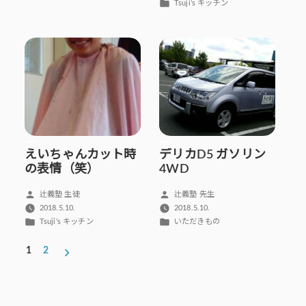
ゴ
者:
カ
Tsuji’s キッチン
リ
テ
ー:
ゴ
リ
ー:
えいちゃんカット時
デリカD5 ガソリン
の表情（笑）
4WD
投
投
辻義塾 生徒
辻義塾 先生
稿
稿
2018.5.10.
2018.5.10.
者:
者:
カ
カ
Tsuji’s キッチン
いただきもの
テ
テ
投
ゴ
ゴ
1
2
稿
リ
リ
ー:
ー:
の
ペ