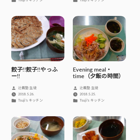
Tsuji’s キッチン
Tsuji’s キッチン
テ
テ
ゴ
ゴ
リ
リ
ー:
ー:
餃子!!餃子!!やっふ
Evening meal・
ー!!
time（夕飯の時間）
投
投
辻義塾 生徒
辻義塾 生徒
稿
稿
2018.5.26.
2018.5.25.
者:
者:
カ
カ
Tsuji’s キッチン
Tsuji’s キッチン
テ
テ
ゴ
ゴ
リ
リ
ー:
ー: