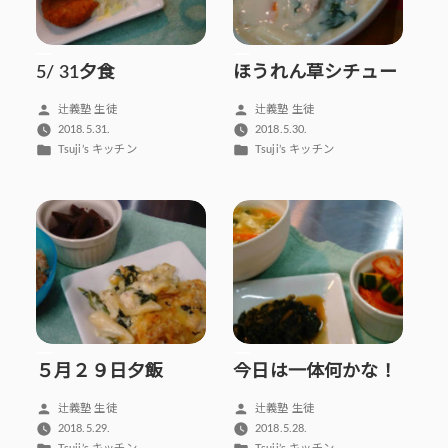
5/ 31夕食
ほうれん草シチュー
投
投
辻義塾 生徒
辻義塾 生徒
稿
稿
2018.5.31.
2018.5.30.
者:
者:
カ
カ
Tsuji’s キッチン
Tsuji’s キッチン
テ
テ
ゴ
ゴ
リ
リ
ー:
ー:
５月２９日夕飯
今日は一体何かな！
投
投
辻義塾 生徒
辻義塾 生徒
稿
稿
2018.5.29.
2018.5.28.
者:
者:
カ
カ