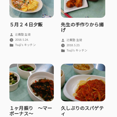
５月２４日夕飯
先生の手作りから揚
げ
投
辻義塾 生徒
稿
投
2018.5.24.
辻義塾 生徒
者:
カ
稿
Tsuji’s キッチン
2018.5.23.
テ
者:
カ
Tsuji’s キッチン
ゴ
テ
リ
ゴ
ー:
リ
ー:
１ヶ月振り ～マー
久しぶりのスパゲテ
ボーナス～
ィ