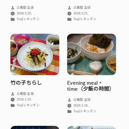
投
投
辻義塾 生徒
辻義塾 生徒
稿
稿
2018.5.22.
2018.5.21.
者:
者:
カ
カ
Tsuji’s キッチン
Tsuji’s キッチン
テ
テ
ゴ
ゴ
リ
リ
ー:
ー:
竹の子ちらし
Evening meal・
time（夕飯の時間）
投
辻義塾 生徒
稿
投
2018.5.19.
辻義塾 生徒
者:
カ
稿
Tsuji’s キッチン
2018.5.18.
テ
者:
カ
Tsuji’s キッチン
ゴ
テ
リ
ゴ
ー:
リ