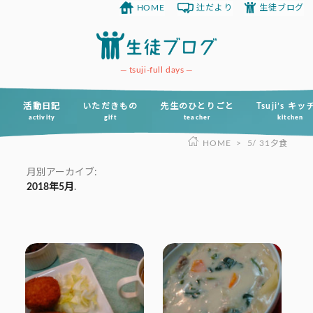
HOME
辻だより
生徒ブログ
コ
ン
テ
ン
tsuji-full days
ツ
へ
活動日記
いただきもの
先生のひとりごと
Tsuji’s キ
activity
gift
teacher
kitchen
ス
HOME
>
5/ 31夕食
キ
ッ
月別アーカイブ:
プ
2018年5月