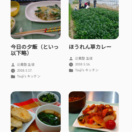
ー:
今日の夕飯（といっ
ほうれん草カレー
以下略）
投
辻義塾 生徒
稿
投
2018.5.16.
辻義塾 生徒
者:
カ
稿
Tsuji’s キッチン
2018.5.17.
テ
者:
カ
Tsuji’s キッチン
ゴ
テ
リ
ゴ
ー:
リ
ー: