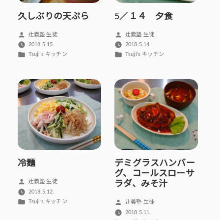
久しぶりの天ぷら
5／１４ 夕食
投
投
辻義塾 生徒
辻義塾 生徒
稿
稿
2018.5.15.
2018.5.14.
者:
者:
カ
カ
Tsuji’s キッチン
Tsuji’s キッチン
テ
テ
ゴ
ゴ
リ
リ
ー:
ー:
冷麺
デミグラスハンバー
グ、コールスローサ
投
辻義塾 生徒
ラダ、みそ汁
稿
2018.5.12.
者:
カ
Tsuji’s キッチン
投
辻義塾 生徒
テ
稿
2018.5.11.