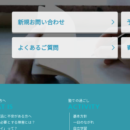
新規お問い合わせ
よくあるご質問
方へ
塾での過ごし
T IS
ACTIVITY
生活に不安がある方へ
基本方針
を必要とする障害とは？
一日のながれ
イ」って？
自立学習