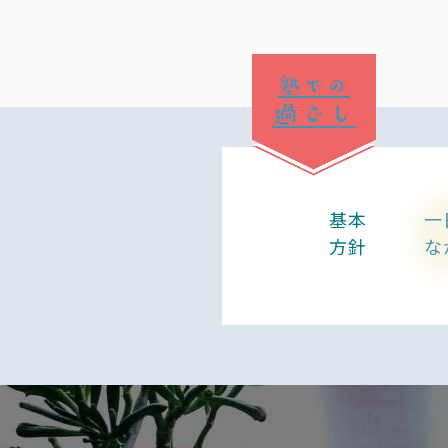
塾での
過ごし
基本
一
方針
な