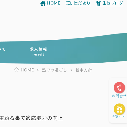
HOME
辻だより
生徒ブログ
いて
求人情報
recruit
HOME
>
塾での過ごし
>
基本方針
お問合せ
寄付について
重ねる事で適応能力の向上