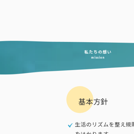
コ
ン
テ
ン
ツ
へ
私たちの想い
mission
ス
キ
ッ
プ
基本方針
生活のリズムを整え規