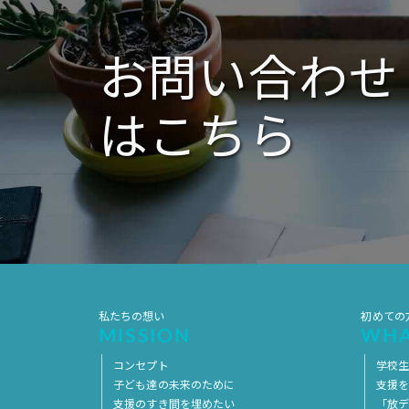
お問い合わせ
はこちら
私たちの想い
初めての
MISSION
WHA
コンセプト
学校
子ども達の未来のために
支援
支援のすき間を埋めたい
「放デ