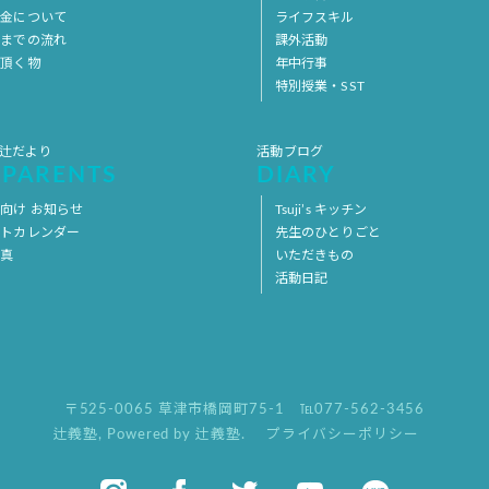
料金について
ライフスキル
用までの流れ
課外活動
意頂く物
年中行事
特別授業・SST
 辻だより
活動ブログ
 PARENTS
DIARY
向け お知らせ
Tsuji’s キッチン
ントカレンダー
先生のひとりごと
写真
いただきもの
活動日記
〒525-0065 草津市橋岡町75-1
℡077-562-3456
辻義塾
,
Powered by 辻義塾.
プライバシーポリシー