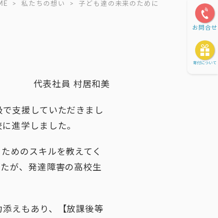
ME
>
私たちの想い
>
子ども達の未来のために
お問合せ
寄付について
代表社員 村居和美
級で支援していただきまし
校に進学しました。
くためのスキルを教えてく
したが、発達障害の高校生
。
力添えもあり、【放課後等