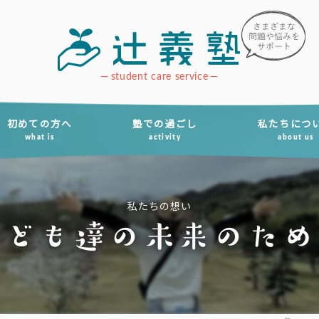
student care service
初めての方へ
塾での過ごし
私たちにつ
what is
activity
about us
私たちの想い
子ども達の未来のため