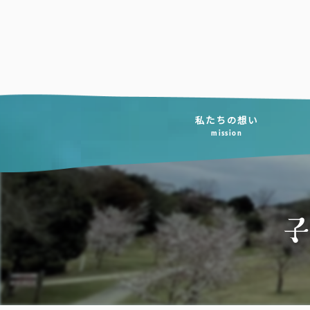
コ
ン
テ
ン
ツ
へ
私たちの想い
mission
ス
キ
ッ
プ