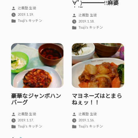
∀ﾟ)━━━━!!麻婆
投
辻義塾 生徒
大根ーー!!
稿
2019.1.19.
投
辻義塾 生徒
者:
カ
Tsuji’s キッチン
稿
2019.1.18.
テ
者:
カ
Tsuji’s キッチン
ゴ
テ
リ
ゴ
ー:
リ
ー:
豪華なジャンボハン
マヨネーズはとまら
バーグ
ねぇッ！！
投
投
辻義塾 生徒
辻義塾 生徒
稿
稿
2019.1.17.
2019.1.16.
者:
者:
カ
カ
Tsuji’s キッチン
Tsuji’s キッチン
テ
テ