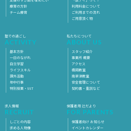
支援のすき間を埋めたい
「放デイ」って？
療育の方針
利用料金について
チーム療育
ご利用までの流れ
ご用意頂く物
塾での過ごし
私たちについて
ACTIVITY
ABOUT US
基本方針
スタッフ紹介
一日のながれ
事業所 概要
自立学習
アクセス
ライフスキル
橋岡教室
課外活動
南草津教室
年中行事
安全管理について
特別授業・SST
契約書・重説など
求人情報
保護者用 辻だより
RECRUIT
FOR PARENTS
しごとの内容
保護者向け お知らせ
求める人物像
イベントカレンダー