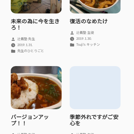
未来の為に今を生き
復活のなめたけ
ろ！
投
辻義塾 生徒
稿
投
2019.1.30.
辻義塾 先生
者:
カ
稿
Tsuji’s キッチン
2019.1.31.
テ
者:
カ
先生のひとりごと
ゴ
テ
リ
ゴ
ー:
リ
ー:
バージョンアッ
季節外れですがご安
プ！！
心を