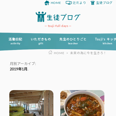
HOME
辻だより
生徒ブログ
コ
ン
テ
ン
tsuji-full days
ツ
へ
活動日記
いただきもの
先生のひとりごと
Tsuji’s キ
activity
gift
teacher
kitchen
ス
HOME
>
未来の為に今を生きろ！
キ
ッ
月別アーカイブ:
プ
2019年1月