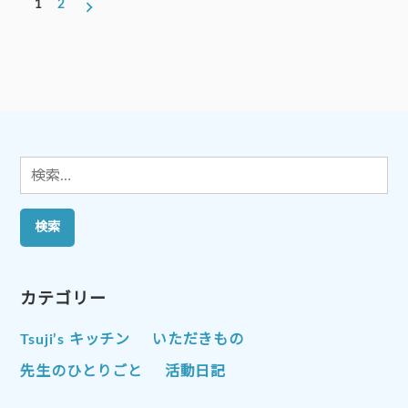
投
ゴ
ゴ
1
2
稿
リ
リ
ー:
ー:
の
ペ
ー
ジ
送
り
検
索:
カテゴリー
Tsuji’s キッチン
いただきもの
先生のひとりごと
活動日記