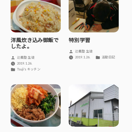
洋風炊き込み御飯で
特別学習
したよ。
投
辻義塾 生徒
稿
カ
投
2019.1.26.
活動日記
辻義塾 生徒
者:
テ
稿
2019.1.26.
ゴ
者:
カ
Tsuji’s キッチン
リ
テ
ー:
ゴ
リ
ー: