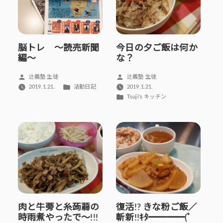
脳トレ ～読売新聞
今日の夕ご飯は何か
編～
な？
投
投
辻義塾 生徒
辻義塾 生徒
稿
稿
カ
2019.1.21.
活動日記
2019.1.21.
者:
者:
テ
カ
Tsuji’s キッチン
ゴ
テ
リ
ゴ
ー:
リ
ー:
肉と牛蒡と糸蒟蒻の
復活!? きな粉ご飯／
時雨煮やったで～!!!
斬新!!ｷﾀ━━━━(ﾟ