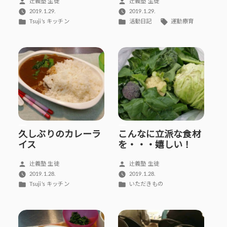
投
投
辻義塾 生徒
辻義塾 生徒
稿
稿
2019.1.29.
2019.1.29.
者:
者:
カ
カ
タ
Tsuji’s キッチン
活動日記
運動療育
テ
テ
グ:
ゴ
ゴ
リ
リ
ー:
ー:
久しぶりのカレーラ
こんなに立派な食材
イス
を・・・嬉しい！
投
投
辻義塾 生徒
辻義塾 生徒
稿
稿
2019.1.28.
2019.1.28.
者:
者:
カ
カ
Tsuji’s キッチン
いただきもの
テ
テ
ゴ
ゴ
リ
リ
ー:
ー: