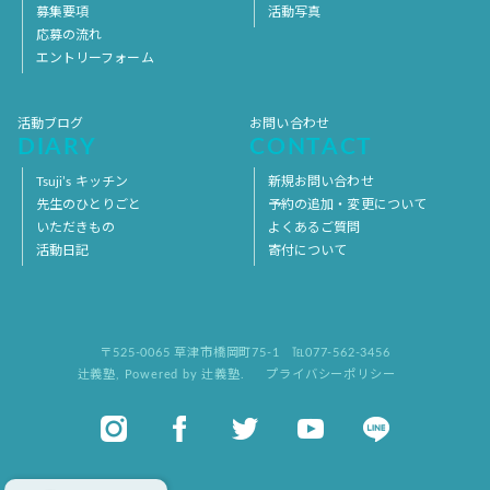
募集要項
活動写真
応募の流れ
エントリーフォーム
活動ブログ
お問い合わせ
DIARY
CONTACT
Tsuji’s キッチン
新規お問い合わせ
先生のひとりごと
予約の追加・変更について
いただきもの
よくあるご質問
活動日記
寄付について
〒525-0065 草津市橋岡町75-1
℡077-562-3456
辻義塾
,
Powered by 辻義塾.
プライバシーポリシー