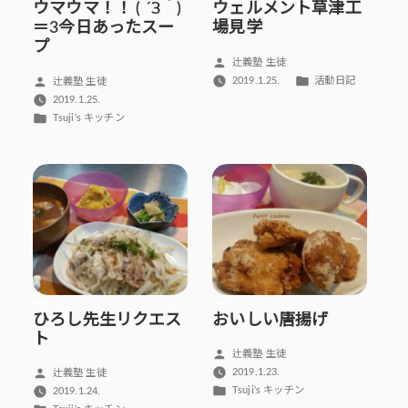
ウマウマ！！ ( ´З｀)
ウェルメント草津工
＝3今日あったスー
場見学
プ
投
辻義塾 生徒
稿
カ
投
2019.1.25.
活動日記
辻義塾 生徒
者:
テ
稿
2019.1.25.
ゴ
者:
カ
Tsuji’s キッチン
リ
テ
ー:
ゴ
リ
ー:
ひろし先生リクエス
おいしい唐揚げ
ト
投
辻義塾 生徒
稿
投
2019.1.23.
辻義塾 生徒
者:
カ
稿
Tsuji’s キッチン
2019.1.24.
テ