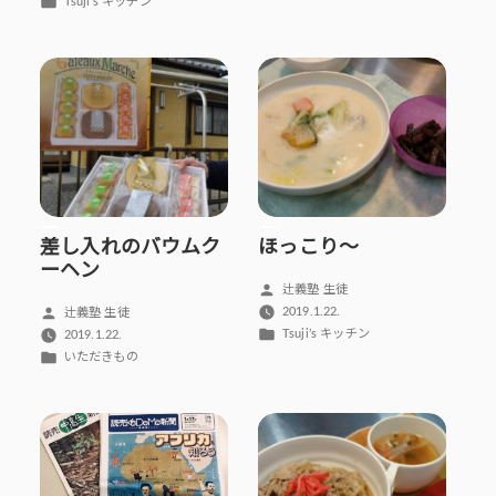
者:
カ
Tsuji’s キッチン
ゴ
テ
リ
ゴ
ー:
リ
ー:
差し入れのバウムク
ほっこり～
ーヘン
投
辻義塾 生徒
稿
投
2019.1.22.
辻義塾 生徒
者:
カ
稿
Tsuji’s キッチン
2019.1.22.
テ
者:
カ
いただきもの
ゴ
テ
リ
ゴ
ー:
リ
ー: