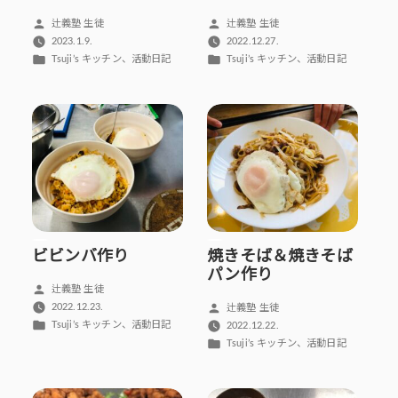
投
投
辻義塾 生徒
辻義塾 生徒
稿
稿
2023.1.9.
2022.12.27.
者:
者:
カ
カ
、
、
Tsuji’s キッチン
活動日記
Tsuji’s キッチン
活動日記
テ
テ
ゴ
ゴ
リ
リ
ー:
ー:
ビビンバ作り
焼きそば＆焼きそば
パン作り
投
辻義塾 生徒
稿
投
2022.12.23.
辻義塾 生徒
者:
カ
稿
、
Tsuji’s キッチン
活動日記
2022.12.22.
テ
者:
カ
、
Tsuji’s キッチン
活動日記
ゴ
テ
リ
ゴ
ー:
リ