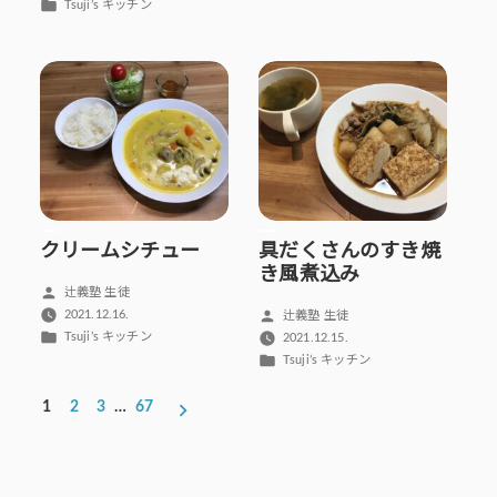
テ
者:
カ
Tsuji’s キッチン
ゴ
テ
リ
ゴ
ー:
リ
ー:
クリームシチュー
具だくさんのすき焼
き風煮込み
投
辻義塾 生徒
稿
投
2021.12.16.
辻義塾 生徒
者:
カ
稿
Tsuji’s キッチン
2021.12.15.
テ
者:
カ
Tsuji’s キッチン
ゴ
テ
投
リ
ゴ
1
2
3
…
67
ー:
稿
リ
ー:
の
ペ