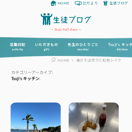
HOME
辻だより
生徒ブログ
コ
ン
テ
ン
tsuji-full days
ツ
へ
活動日記
いただきもの
先生のひとりごと
Tsuji’s キ
activity
gift
teacher
kitchen
ス
HOME
>
焼きそば作りと虹色レイク
キ
ッ
カテゴリーアーカイブ:
プ
Tsuji’s キッチン