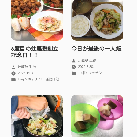
ー:
6度目の辻義塾創立
今日が最後の一人飯
記念日！！
投
辻義塾 生徒
稿
投
2022.8.30.
辻義塾 生徒
者:
カ
稿
Tsuji’s キッチン
2022.11.3.
テ
者:
カ
、
Tsuji’s キッチン
活動日記
ゴ
テ
リ
ゴ
ー:
リ
ー: