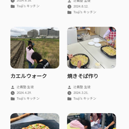
稿
投
2024.8.16.
辻義塾 生徒
者:
カ
稿
Tsuji’s キッチン
2024.8.12.
テ
者:
カ
Tsuji’s キッチン
ゴ
テ
リ
ゴ
ー:
リ
ー:
カエルウォーク
焼きそば作り
投
投
辻義塾 生徒
辻義塾 生徒
稿
稿
2024.4.29.
2024.3.21.
者:
者:
カ
カ
Tsuji’s キッチン
Tsuji’s キッチン
テ
テ
ゴ
ゴ
リ
リ
ー:
ー: