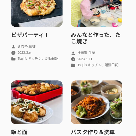
ピザパーティ！
みんなと作った、た
こ焼き
投
辻義塾 生徒
稿
投
2023.3.6.
辻義塾 生徒
者:
カ
稿
、
Tsuji’s キッチン
活動日記
2023.1.11.
テ
者:
カ
、
Tsuji’s キッチン
活動日記
ゴ
テ
リ
ゴ
ー:
リ
ー:
飯と面
パスタ作り＆洗車