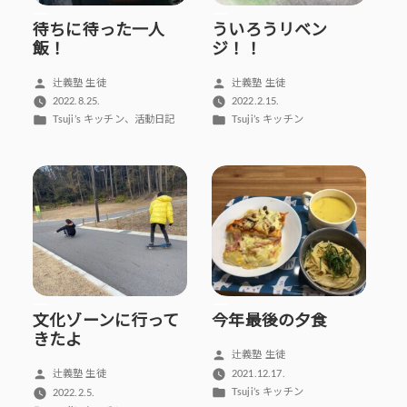
待ちに待った一人
ういろうリベン
飯！
ジ！！
投
投
辻義塾 生徒
辻義塾 生徒
稿
稿
2022.8.25.
2022.2.15.
者:
者:
カ
カ
、
Tsuji’s キッチン
活動日記
Tsuji’s キッチン
テ
テ
ゴ
ゴ
リ
リ
ー:
ー:
文化ゾーンに行って
今年最後の夕食
きたよ
投
辻義塾 生徒
稿
投
2021.12.17.
辻義塾 生徒
者:
カ
稿
Tsuji’s キッチン
2022.2.5.