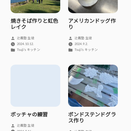
焼きそば作りと虹色
アメリカンドッグ作
レイク
り
投
投
辻義塾 生徒
辻義塾 生徒
稿
稿
2024.10.12.
2024.9.2.
者:
者:
カ
カ
Tsuji’s キッチン
Tsuji’s キッチン
テ
テ
ゴ
ゴ
リ
リ
ー:
ー:
ボッチャの練習
ボンドステンドグラ
ス作り
投
辻義塾 生徒