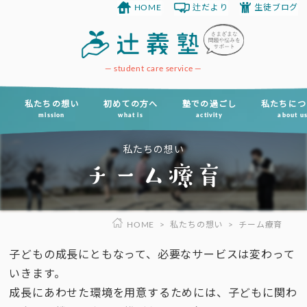
HOME
辻だより
生徒ブログ
コ
ン
テ
ン
student care service
ツ
へ
私たちの想い
初めての方へ
塾での過ごし
私たちにつ
mission
what is
activity
about u
ス
キ
私たちの想い
ッ
チーム療育
プ
HOME
>
私たちの想い
>
チーム療育
子どもの成⾧にともなって、必要なサービスは変わって
いきます。
成長にあわせた環境を用意するためには、子どもに関わ