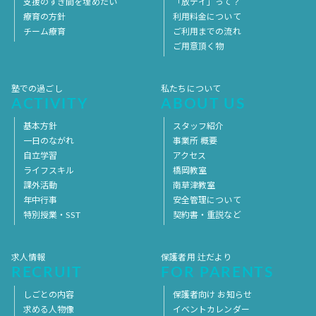
支援のすき間を埋めたい
「放デイ」って？
療育の方針
利用料金について
チーム療育
ご利用までの流れ
ご用意頂く物
塾での過ごし
私たちについて
ACTIVITY
ABOUT US
基本方針
スタッフ紹介
一日のながれ
事業所 概要
自立学習
アクセス
ライフスキル
橋岡教室
課外活動
南草津教室
年中行事
安全管理について
特別授業・SST
契約書・重説など
求人情報
保護者用 辻だより
RECRUIT
FOR PARENTS
しごとの内容
保護者向け お知らせ
求める人物像
イベントカレンダー