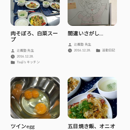
肉そぼろ、白菜スー
間違いさがし…
プ
投
辻義塾 先生
稿
カ
投
2016.12.28.
活動日記
辻義塾 先生
者:
テ
稿
2016.12.28.
ゴ
者:
カ
Tsuji’s キッチン
リ
テ
ー:
ゴ
リ
ー:
ツインegg
五目焼き飯、オニオ