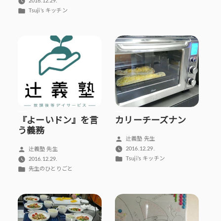
稿
2016.12.29.
ゴ
者:
カ
Tsuji’s キッチン
リ
テ
ー:
ゴ
リ
ー:
『よーいドン』を言
カリーチーズナン
う義務
投
辻義塾 先生
稿
投
2016.12.29.
辻義塾 先生
者:
カ
稿
Tsuji’s キッチン
2016.12.29.
テ
者:
カ
先生のひとりごと
ゴ
テ
リ
ゴ
ー:
リ
ー: