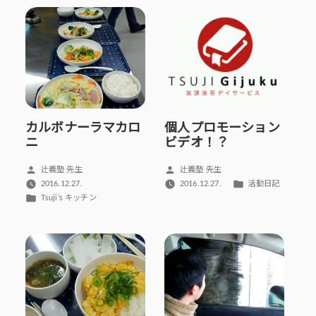
ー:
リ
ー:
カルボナーラマカロ
個人プロモーション
ニ
ビデオ！？
投
投
辻義塾 先生
辻義塾 先生
稿
稿
カ
2016.12.27.
2016.12.27.
活動日記
者:
者:
テ
カ
Tsuji’s キッチン
ゴ
テ
リ
ゴ
ー:
リ
ー: