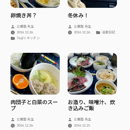
卵焼き丼？
冬休み！
投
投
辻義塾 先生
辻義塾 先生
稿
稿
カ
2016.12.26.
2016.12.26.
活動日記
者:
者:
テ
カ
Tsuji’s キッチン
ゴ
テ
リ
ゴ
ー:
リ
ー:
肉団子と白菜のスー
お造り、味噌汁、炊
プ
き込みご飯
投
投
辻義塾 先生
辻義塾 先生
稿
稿
2016.12.26.
2016.12.25.