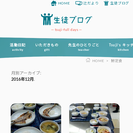
HOME
辻だより
生徒ブログ
コ
ン
テ
ン
tsuji-full days
ツ
へ
活動日記
いただきもの
先生のひとりごと
Tsuji’s キ
activity
gift
teacher
kitchen
ス
HOME
>
鯵定食
キ
ッ
月別アーカイブ:
プ
2016年12月