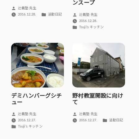
ンスープ
投
辻義塾 先生
稿
カ
投
2016.12.28.
活動日記
辻義塾 先生
者:
テ
稿
2016.12.28.
ゴ
者:
カ
Tsuji’s キッチン
リ
テ
ー:
ゴ
リ
ー:
デミハンバーグシチ
野村教室開設に向け
ュー
て
投
投
辻義塾 先生
辻義塾 先生
稿
稿
カ
2016.12.27.
2016.12.27.
活動日記
者:
者:
テ
カ
Tsuji’s キッチン
ゴ
テ
リ
ゴ