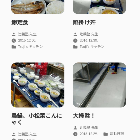
鯵定食
餡掛け丼
投
投
辻義塾 先生
辻義塾 先生
稿
稿
2016.12.30.
2016.12.30.
者:
者:
カ
カ
Tsuji’s キッチン
Tsuji’s キッチン
テ
テ
ゴ
ゴ
リ
リ
ー:
ー:
鳥鍋、小松菜こんに
大掃除！
ゃく
投
辻義塾 先生
稿
カ
投
2016.12.29.
活動日記
辻義塾 先生
者:
テ