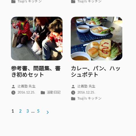
者:
者:
カ
カ
Tsuji’s キッチン
Tsuji’s キッチン
テ
テ
ゴ
ゴ
リ
リ
ー:
ー:
参考書、問題集、書
カレー、パン、ハッ
き初めセット
シュポテト
投
投
辻義塾 先生
辻義塾 先生
稿
稿
カ
2016.12.25.
活動日記
2016.12.25.
者:
者:
テ
カ
Tsuji’s キッチン
ゴ
テ
投
リ
ゴ
1
2
3
…
5
稿
ー:
リ
ー:
の
ペ