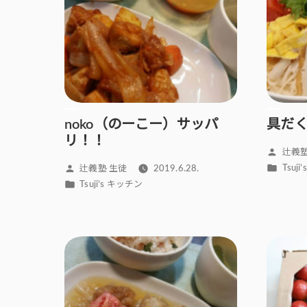
noko（のーこー）サッパ
具だ
リ！！
投
辻義塾
稿
カ
投
Tsuj
辻義塾 生徒
2019.6.28.
者:
テ
稿
カ
Tsuji’s キッチン
ゴ
者:
テ
リ
ゴ
ー:
リ
ー: