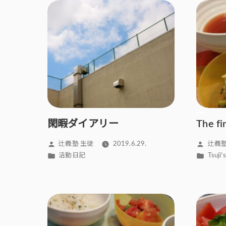
閑暇ダイアリー
The fi
投
投
辻義塾 生徒
2019.6.29.
辻義塾
稿
稿
カ
カ
活動日記
Tsuj
者:
者:
テ
テ
ゴ
ゴ
リ
リ
ー:
ー: