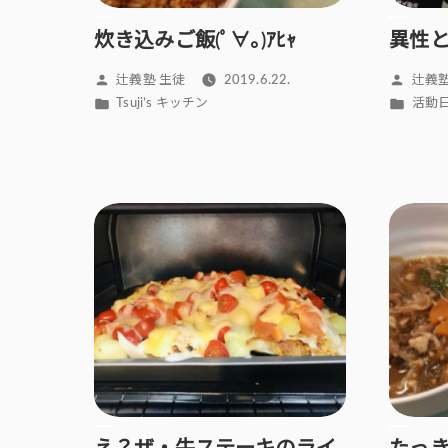
炊き込みご飯(ﾟ∀｡)ｱﾋｬ
異性
投
投
辻義塾 生徒
2019.6.22.
辻義塾
稿
稿
カ
カ
Tsuji’s キッチン
活動
者:
者:
テ
テ
ゴ
ゴ
リ
リ
ー:
ー: