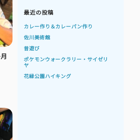
2023年11月
2023年10月
2023年9月
最近の投稿
2023年8月
2023年7月
2023年6月
カレー作り＆カレーパン作り
2023年5月
2023年4月
佐川美術館
2023年3月
2023年2月
昔遊び
か月
2023年1月
2022年12月
ポケモンウォークラリー・サイゼリ
ヤ
2022年11月
2022年10月
花緑公園ハイキング
2022年9月
2022年8月
2022年7月
2022年6月
2022年5月
2022年4月
2022年3月
2022年2月
2022年1月
2021年12月
2021年11月
2021年10月