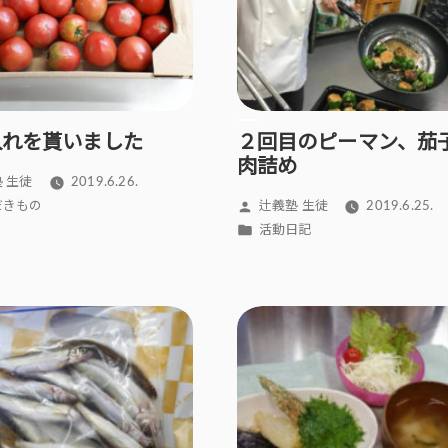
入れを貰いました
２回目のピーマン、茄
肉詰め
 生徒
2019.6.26.
投
だきもの
辻義塾 生徒
2019.6.25.
稿
カ
活動日記
者:
テ
ゴ
リ
ー: