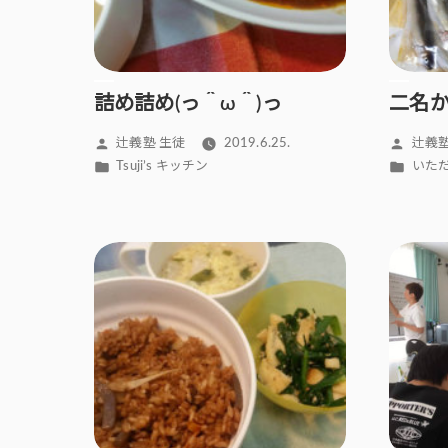
詰め詰め(っ＾ω＾)っ
二名
投
投
辻義塾 生徒
2019.6.25.
辻義塾
稿
稿
カ
カ
Tsuji’s キッチン
いた
者:
者:
テ
テ
ゴ
ゴ
リ
リ
ー:
ー: