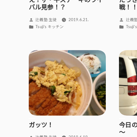
え？ザ・牛ステーキのライ
たっ
バル見参！？
戦！
投
投
辻義塾 生徒
2019.6.21.
辻義塾
稿
稿
カ
カ
Tsuji’s キッチン
Tsuj
者:
者:
テ
テ
ゴ
ゴ
リ
リ
ー:
ー:
ガッツ！
今日
～