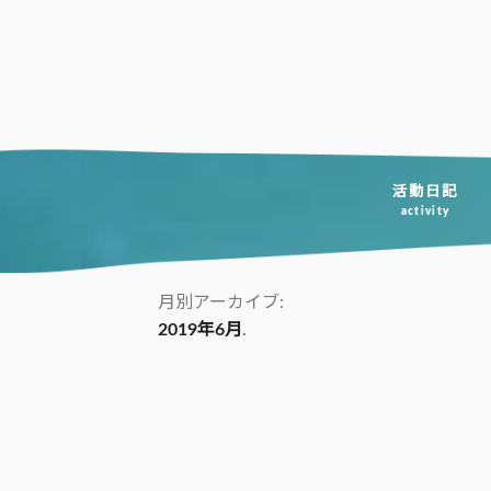
コ
ン
テ
ン
ツ
へ
活動日記
activity
ス
キ
ッ
月別アーカイブ:
2019年6月
プ