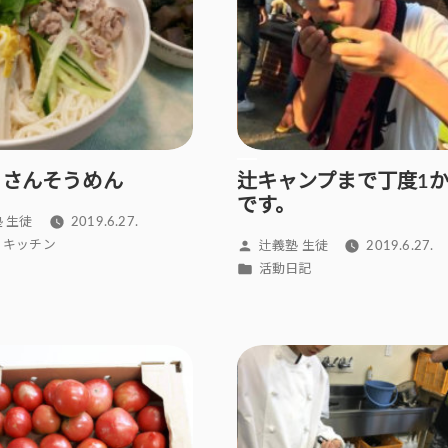
くさんそうめん
辻キャンプまで丁度1
です。
 生徒
2019.6.27.
投
i’s キッチン
辻義塾 生徒
2019.6.27.
稿
カ
活動日記
者:
テ
ゴ
リ
ー: