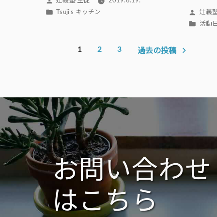
投
辻義塾 生徒
2019.6.19.
稿
カ
投
Tsuji’s キッチン
辻義塾
者:
テ
稿
カ
活動
ゴ
者:
テ
投
リ
ゴ
1
2
3
過去の投稿
稿
ー:
リ
ー:
の
ペ
ー
ジ
送
り
お問い合わせ
はこちら