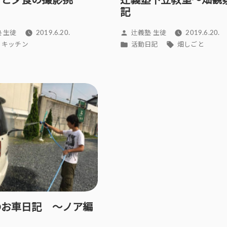
きと夕食の撮影挑
辻義塾下笠教室～畑観
！
記
投
 生徒
2019.6.20.
辻義塾 生徒
2019.6.20.
稿
カ
タ
i’s キッチン
活動日記
畑しごと
者:
テ
グ:
ゴ
リ
ー:
のお車日記 ～ノア編