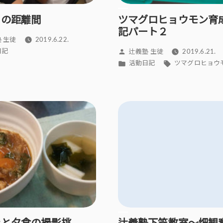
との距離間
ツマグロヒョウモン育
記パート２
 生徒
2019.6.22.
投
日記
辻義塾 生徒
2019.6.21.
稿
カ
タ
活動日記
ツマグロヒョウ
者:
テ
グ:
ゴ
リ
ー: