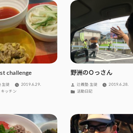
rst challenge
野洲のＯっさん
投
 生徒
2019.6.29.
辻義塾 生徒
2019.6.28.
稿
カ
i’s キッチン
活動日記
者:
テ
ゴ
リ
ー: