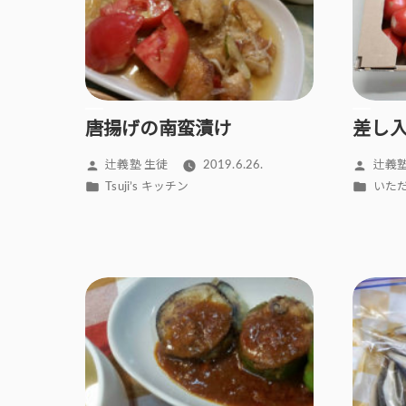
唐揚げの南蛮漬け
差し
投
投
辻義塾 生徒
2019.6.26.
辻義塾
稿
稿
カ
カ
Tsuji’s キッチン
いた
者:
者:
テ
テ
ゴ
ゴ
リ
リ
ー:
ー: