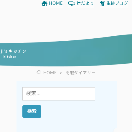
HOME
辻だより
生徒ブログ
uji’s キッチン
kitchen
HOME
>
閑暇ダイアリー
検
索: