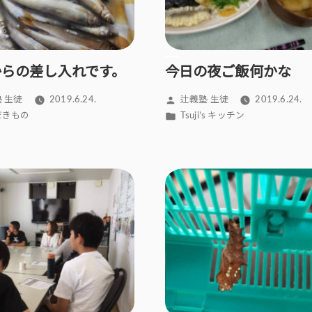
からの差し入れです。
今日の夜ご飯何かな
投
 生徒
2019.6.24.
辻義塾 生徒
2019.6.24.
稿
カ
だきもの
Tsuji’s キッチン
者:
テ
ゴ
リ
ー: