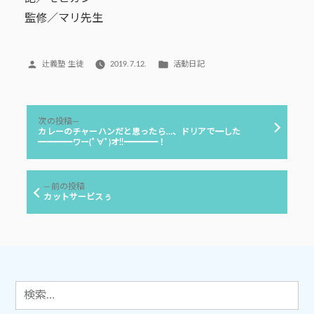
監修／マリ先生
投
カ
辻義塾 生徒
2019.7.12.
活動日記
稿
テ
者:
ゴ
リ
投
ー:
次
次の投稿
稿
の
カレーのチャーハンだと思ったら…、ドリアで━した
投
━━━━ワー(ﾟ∀ﾟ)オ!!━━━━！
ナ
稿:
ビ
ゲ
前
前の投稿
の
カットサービスぅ
ー
投
シ
稿:
ョ
ン
検
索: