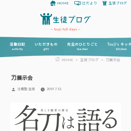
HOME
辻だより
生徒ブログ
コ
ン
テ
ン
tsuji-full days
ツ
へ
活動日記
いただきもの
先生のひとりごと
Tsuji’s キ
activity
gift
teacher
kitchen
ス
HOME
>
生徒ブログ
>
刀展示会
キ
ッ
プ
刀展示会
投
辻義塾 生徒
2019.7.12.
稿
者: