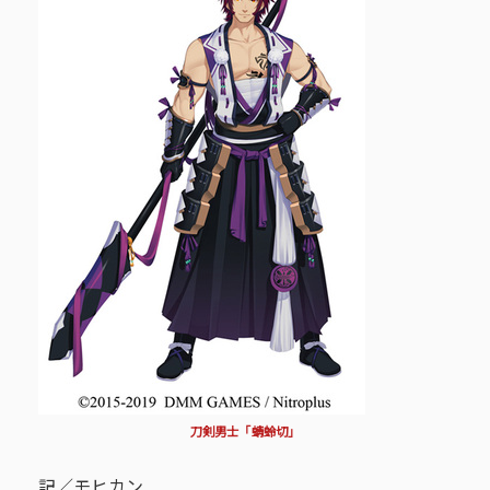
刀剣男士「蜻蛉切」
記／モヒカン