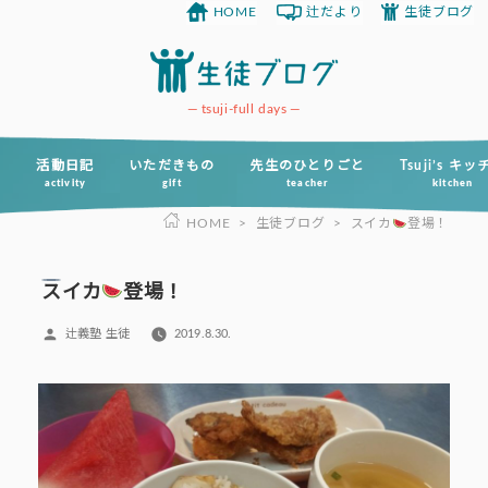
HOME
辻だより
生徒ブログ
コ
ン
テ
ン
tsuji-full days
ツ
へ
活動日記
いただきもの
先生のひとりごと
Tsuji’s キ
activity
gift
teacher
kitchen
ス
HOME
>
生徒ブログ
>
スイカ
登場！
キ
ッ
プ
スイカ
登場！
投
辻義塾 生徒
2019.8.30.
稿
者: