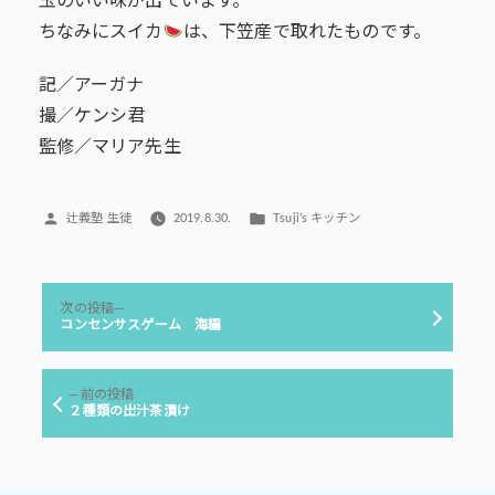
玉のいい味が出ています。
ちなみにスイカ
は、下笠産で取れたものです。
記／アーガナ
撮／ケンシ君
監修／マリア先生
投
カ
辻義塾 生徒
2019.8.30.
Tsuji’s キッチン
稿
テ
者:
ゴ
リ
投
ー:
次
次の投稿
稿
の
コンセンサスゲーム 海編
投
ナ
稿:
ビ
前
前の投稿
ゲ
の
２種類の出汁茶漬け
投
ー
稿:
シ
ョ