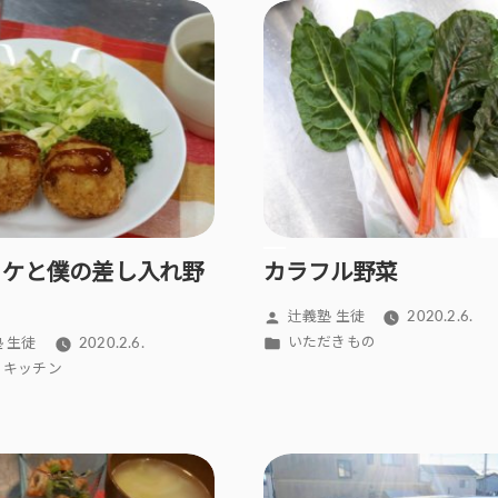
ッケと僕の差し入れ野
カラフル野菜
投
辻義塾 生徒
2020.2.6.
稿
カ
いただきもの
 生徒
2020.2.6.
者:
テ
i’s キッチン
ゴ
リ
ー: