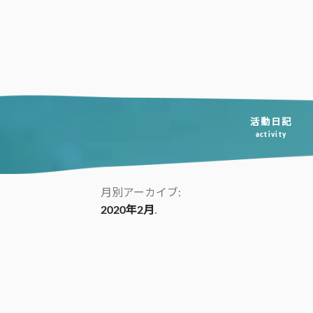
コ
ン
テ
ン
ツ
へ
活動日記
activity
ス
キ
ッ
月別アーカイブ:
2020年2月
プ