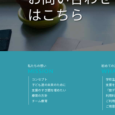
はこちら
私たちの想い
初めての
MISSION
WHA
コンセプト
学校
子ども達の未来のために
支援
支援のすき間を埋めたい
「放デ
療育の方針
利用
チーム療育
ご利
ご用