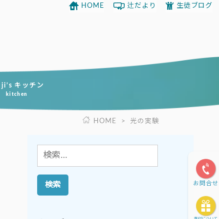
HOME
辻だより
生徒ブログ
uji’s キッチン
kitchen
HOME
>
光の実験
検
索:
お問合せ