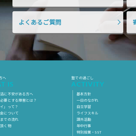
よくあるご質問
方へ
塾での過ごし
T IS
ACTIVITY
生活に不安がある方へ
基本方針
を必要とする障害とは？
一日のながれ
イ」って？
自立学習
料金について
ライフスキル
用までの流れ
課外活動
意頂く物
年中行事
特別授業・SST