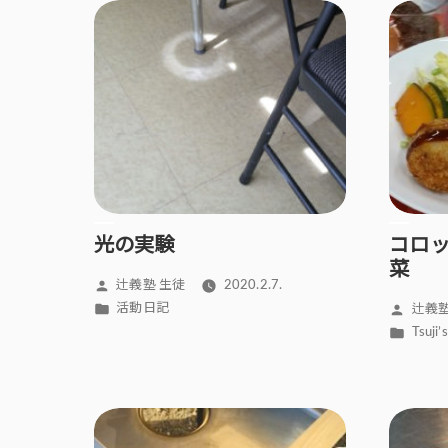
光の実験
コロ
菜
投
辻義塾 生徒
2020.2.7.
稿
カ
投
活動日記
辻義塾
者:
テ
稿
カ
Tsuj
ゴ
者:
テ
リ
ゴ
ー:
リ
ー: