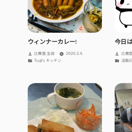
ウィンナーカレー!
今日
投
投
辻義塾 生徒
2020.2.4.
辻義塾
稿
稿
カ
カ
Tsuji’s キッチン
活動
者:
者:
テ
テ
ゴ
ゴ
リ
リ
ー:
ー: