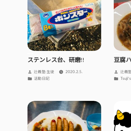
ステンレス台、研磨!!
豆腐
投
投
辻義塾 生徒
2020.2.5.
辻義塾
稿
稿
カ
カ
活動日記
Tsuj
者:
者:
テ
テ
ゴ
ゴ
リ
リ
ー:
ー: