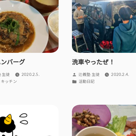
ハンバーグ
洗車やったぜ！
投
 生徒
2020.2.5.
辻義塾 生徒
2020.2.4.
稿
カ
i’s キッチン
活動日記
者:
テ
ゴ
リ
ー: