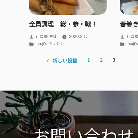
全員調理 総・参・戦！
春巻
投
投
辻義塾 生徒
2020.2.1.
辻義塾
稿
稿
カ
カ
Tsuji’s キッチン
Tsuj
者:
者:
テ
テ
投
ゴ
ゴ
1
2
3
新しい投稿
稿
リ
リ
ー:
ー:
の
ペ
ー
ジ
送
り
お問い合わせ