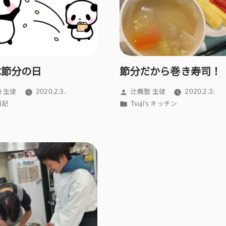
は節分の日
節分だから巻き寿司！
投
 生徒
2020.2.3.
辻義塾 生徒
2020.2.3.
稿
カ
日記
Tsuji’s キッチン
者:
テ
ゴ
リ
ー: