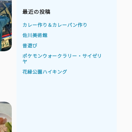
2023年11月
2023年10月
2023年9月
最近の投稿
2023年8月
2023年7月
2023年6月
カレー作り＆カレーパン作り
2023年5月
2023年4月
佐川美術館
2023年3月
2023年2月
昔遊び
2023年1月
2022年12月
ポケモンウォークラリー・サイゼリ
ヤ
2022年11月
2022年10月
花緑公園ハイキング
2022年9月
2022年8月
2022年7月
2022年6月
2022年5月
2022年4月
2022年3月
2022年2月
2022年1月
2021年12月
2021年11月
2021年10月