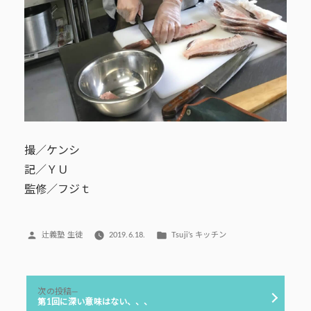
撮／ケンシ
記／ＹＵ
監修／フジｔ
投
カ
辻義塾 生徒
2019.6.18.
Tsuji’s キッチン
稿
テ
者:
ゴ
リ
投
ー:
次
次の投稿
稿
の
第1回に深い意味はない、、、