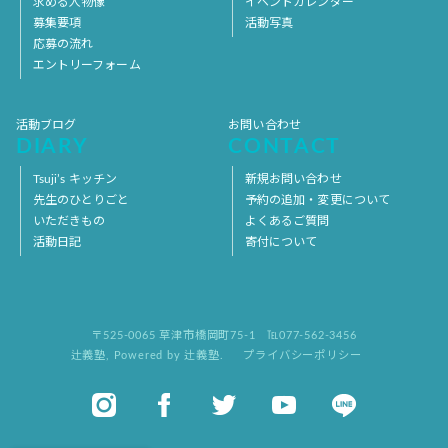
求める人物像
イベントカレンダー
募集要項
活動写真
応募の流れ
エントリーフォーム
活動ブログ
お問い合わせ
DIARY
CONTACT
Tsuji’s キッチン
新規お問い合わせ
先生のひとりごと
予約の追加・変更について
いただきもの
よくあるご質問
活動日記
寄付について
〒525-0065 草津市橋岡町75-1
℡077-562-3456
辻義塾
,
Powered by 辻義塾.
プライバシーポリシー