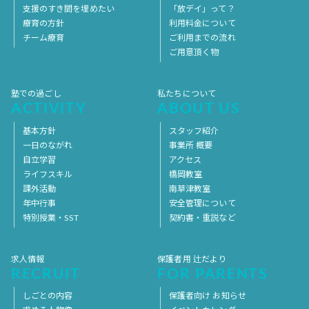
支援のすき間を埋めたい
「放デイ」って？
療育の方針
利用料金について
チーム療育
ご利用までの流れ
ご用意頂く物
塾での過ごし
私たちについて
ACTIVITY
ABOUT US
基本方針
スタッフ紹介
一日のながれ
事業所 概要
自立学習
アクセス
ライフスキル
橋岡教室
課外活動
南草津教室
年中行事
安全管理について
特別授業・SST
契約書・重説など
求人情報
保護者用 辻だより
RECRUIT
FOR PARENTS
しごとの内容
保護者向け お知らせ