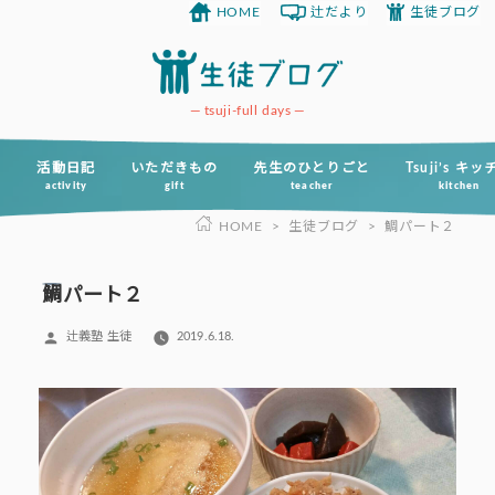
HOME
辻だより
生徒ブログ
コ
ン
テ
ン
tsuji-full days
ツ
へ
活動日記
いただきもの
先生のひとりごと
Tsuji’s キ
activity
gift
teacher
kitchen
ス
HOME
>
生徒ブログ
>
鯛パート２
キ
ッ
プ
鯛パート２
投
辻義塾 生徒
2019.6.18.
稿
者: