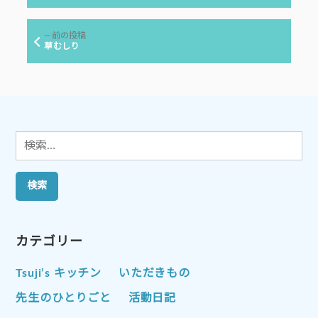
投
ナ
稿:
ビ
前
前の投稿
ゲ
の
草むしり
投
ー
稿:
シ
ョ
ン
検
索:
カテゴリー
Tsuji’s キッチン
いただきもの
先生のひとりごと
活動日記