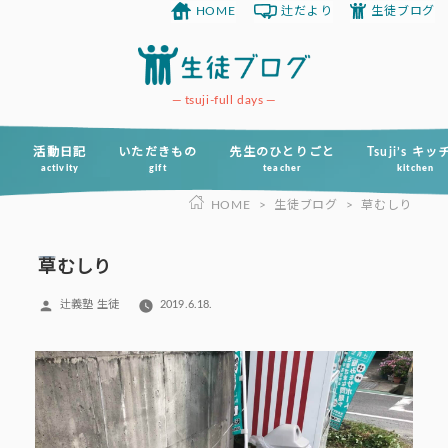
HOME
辻だより
生徒ブログ
コ
ン
テ
ン
tsuji-full days
ツ
へ
活動日記
いただきもの
先生のひとりごと
Tsuji’s キ
activity
gift
teacher
kitchen
ス
HOME
>
生徒ブログ
>
草むしり
キ
ッ
プ
草むしり
投
辻義塾 生徒
2019.6.18.
稿
者: