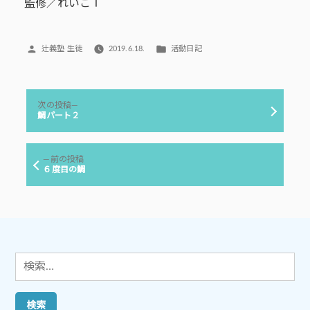
監修／れいこＴ
投
カ
辻義塾 生徒
2019.6.18.
活動日記
稿
テ
者:
ゴ
リ
投
ー:
次
次の投稿
稿
の
鯛パート２
投
ナ
稿:
ビ
前
前の投稿
ゲ
の
６度目の鯛
投
ー
稿:
シ
ョ
ン
検
索: