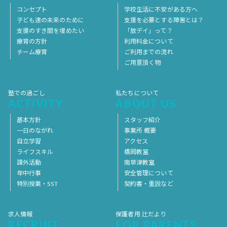
コンセプト
学校生活に不安がある方へ
子ども達の未来のために
支援を必要とする障害とは？
支援のすき間を埋めたい
「放デイ」って？
療育の方針
利用料金について
チーム療育
ご利用までの流れ
ご用意頂く物
塾での過ごし
私たちについて
ACTIVITY
ABOUT US
基本方針
スタッフ紹介
一日のながれ
事業所 概要
自立学習
アクセス
ライフスキル
橋岡教室
課外活動
南草津教室
年中行事
安全管理について
特別授業・SST
契約書・重説など
求人情報
保護者用 辻だより
RECRUIT
FOR PARENTS