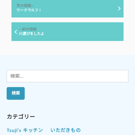
投
ー:
次
次の投稿
稿
の
ワードウルフ！
投
ナ
稿:
ビ
前
前の投稿
ゲ
の
川遊びをしたよ
投
ー
稿:
シ
ョ
ン
検
索:
カテゴリー
Tsuji’s キッチン
いただきもの