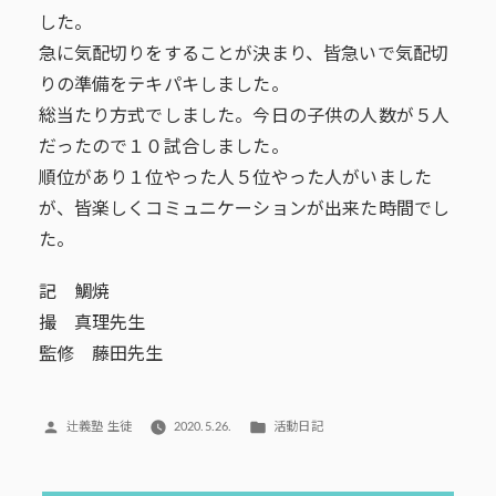
した。
急に気配切りをすることが決まり、皆急いで気配切
りの準備をテキパキしました。
総当たり方式でしました。今日の子供の人数が５人
だったので１０試合しました。
順位があり１位やった人５位やった人がいました
が、皆楽しくコミュニケーションが出来た時間でし
た。
記 鯛焼
撮 真理先生
監修 藤田先生
投
カ
辻義塾 生徒
2020.5.26.
活動日記
稿
テ
者:
ゴ
リ