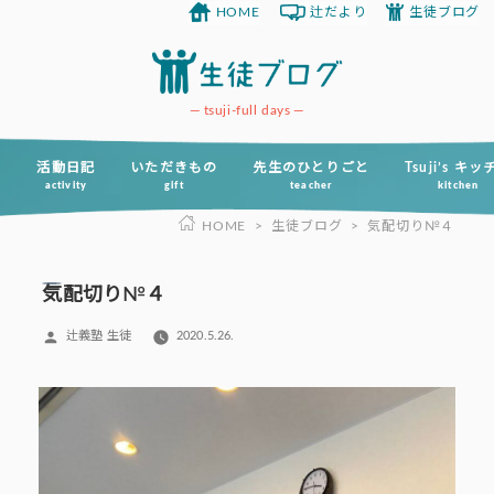
HOME
辻だより
生徒ブログ
コ
ン
テ
ン
tsuji-full days
ツ
へ
活動日記
いただきもの
先生のひとりごと
Tsuji’s キ
activity
gift
teacher
kitchen
ス
HOME
>
生徒ブログ
>
気配切り№４
キ
ッ
プ
気配切り№４
投
辻義塾 生徒
2020.5.26.
稿
者: