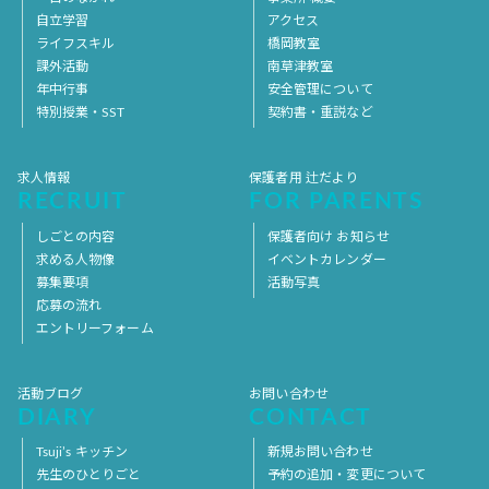
自立学習
アクセス
ライフスキル
橋岡教室
課外活動
南草津教室
年中行事
安全管理について
特別授業・SST
契約書・重説など
求人情報
保護者用 辻だより
RECRUIT
FOR PARENTS
しごとの内容
保護者向け お知らせ
求める人物像
イベントカレンダー
募集要項
活動写真
応募の流れ
エントリーフォーム
活動ブログ
お問い合わせ
DIARY
CONTACT
Tsuji’s キッチン
新規お問い合わせ
先生のひとりごと
予約の追加・変更について