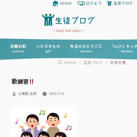
HOME
辻だより
生徒ブログ
コ
ン
テ
ン
tsuji-full days
ツ
へ
活動日記
いただきもの
先生のひとりごと
Tsuji’s キ
activity
gift
teacher
kitchen
ス
HOME
>
生徒ブログ
>
歌練習
キ
ッ
プ
歌練習
投
辻義塾 生徒
2020.3.14.
稿
者: