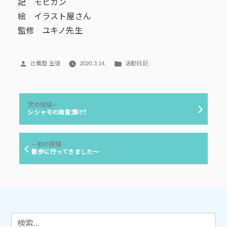
記 モヒカン
絵 イラスト屋さん
監修 ユキノ先生
投
カ
辻義塾 生徒
2020.3.14.
活動日記
稿
テ
者:
ゴ
リ
投
ー:
次
次の投稿
稿
の
シシャモの南蛮漬け!!
投
ナ
稿:
ビ
前
前の投稿
ゲ
の
散歩に行ってきました～
投
ー
稿:
シ
ョ
ン
検