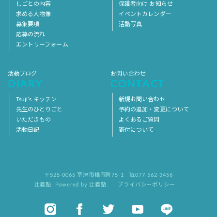
しごとの内容
保護者向け お知らせ
求める人物像
イベントカレンダー
募集要項
活動写真
応募の流れ
エントリーフォーム
活動ブログ
お問い合わせ
DIARY
CONTACT
Tsuji’s キッチン
新規お問い合わせ
先生のひとりごと
予約の追加・変更について
いただきもの
よくあるご質問
活動日記
寄付について
〒525-0065 草津市橋岡町75-1
℡077-562-3456
辻義塾
,
Powered by 辻義塾.
プライバシーポリシー