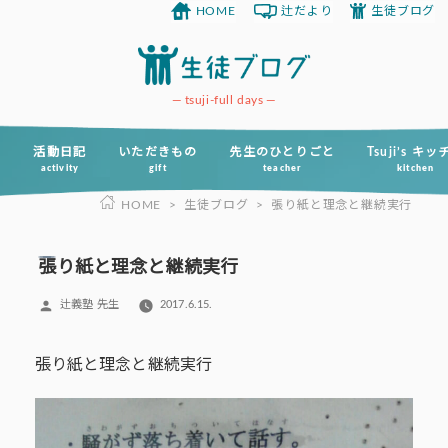
HOME
辻だより
生徒ブログ
コ
ン
テ
ン
tsuji-full days
ツ
へ
活動日記
いただきもの
先生のひとりごと
Tsuji’s キ
activity
gift
teacher
kitchen
ス
HOME
>
生徒ブログ
>
張り紙と理念と継続実行
キ
ッ
プ
張り紙と理念と継続実行
投
辻義塾 先生
2017.6.15.
稿
者:
張り紙と理念と継続実行