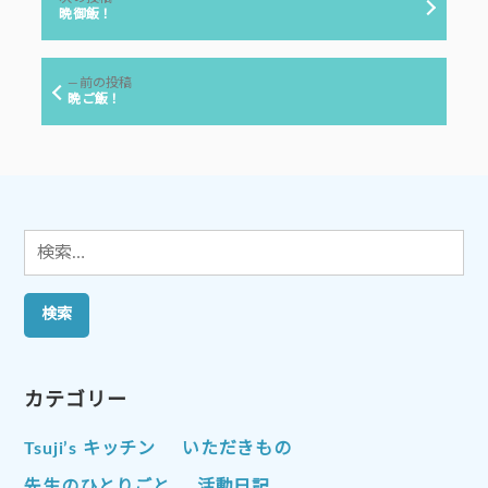
稿
の
晩御飯！
投
ナ
稿:
ビ
前
前の投稿
ゲ
の
晩ご飯！
投
ー
稿:
シ
ョ
ン
検
索:
カテゴリー
Tsuji’s キッチン
いただきもの
先生のひとりごと
活動日記