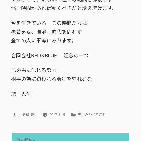
悩む時間があれば動くべきだと訴え続けます。
今を生きている この時間だけは
老若男女、環境、時代を問わず
全ての人に平等にあります。
合同会社RED&BLUE 理念の一つ
己の為に信じる努力
相手の為に嫌われる勇気を忘れるな
記／先生
投
カ
辻義塾 先生
2017.6.15.
先生のひとりごと
稿
テ
者:
ゴ
リ
投
ー:
次
次の投稿