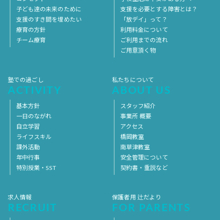
子ども達の未来のために
支援を必要とする障害とは？
支援のすき間を埋めたい
「放デイ」って？
療育の方針
利用料金について
チーム療育
ご利用までの流れ
ご用意頂く物
塾での過ごし
私たちについて
ACTIVITY
ABOUT US
基本方針
スタッフ紹介
一日のながれ
事業所 概要
自立学習
アクセス
ライフスキル
橋岡教室
課外活動
南草津教室
年中行事
安全管理について
特別授業・SST
契約書・重説など
求人情報
保護者用 辻だより
RECRUIT
FOR PARENTS