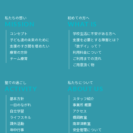
2017年1月
2016年12月
2016年11月
私たちの想い
初めての方へ
MISSION
WHAT IS
コンセプト
学校生活に不安がある方へ
子ども達の未来のために
支援を必要とする障害とは？
支援のすき間を埋めたい
「放デイ」って？
療育の方針
利用料金について
チーム療育
ご利用までの流れ
ご用意頂く物
塾での過ごし
私たちについて
ACTIVITY
ABOUT US
基本方針
スタッフ紹介
一日のながれ
事業所 概要
自立学習
アクセス
ライフスキル
橋岡教室
課外活動
南草津教室
年中行事
安全管理について