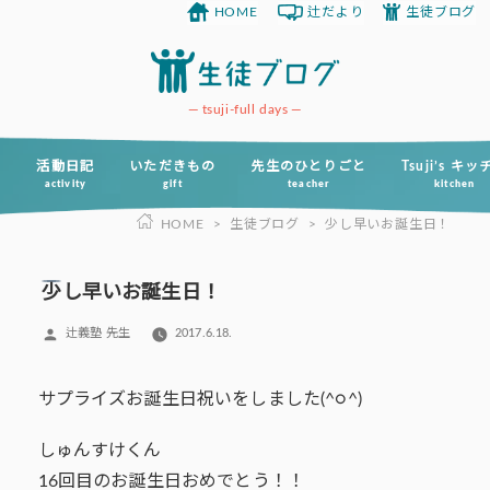
HOME
辻だより
生徒ブログ
コ
ン
テ
ン
tsuji-full days
ツ
へ
活動日記
いただきもの
先生のひとりごと
Tsuji’s キ
activity
gift
teacher
kitchen
ス
HOME
>
生徒ブログ
>
少し早いお誕生日！
キ
ッ
プ
少し早いお誕生日！
投
辻義塾 先生
2017.6.18.
稿
者:
サプライズお誕生日祝いをしました(^○^)
しゅんすけくん
16回目のお誕生日おめでとう！！