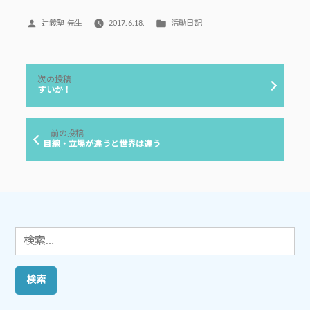
投
カ
辻義塾 先生
2017.6.18.
活動日記
稿
テ
者:
ゴ
リ
投
ー:
次
次の投稿
稿
の
すいか！
投
ナ
稿:
ビ
前
前の投稿
ゲ
の
目線・立場が違うと世界は違う
投
ー
稿:
シ
ョ
ン
検
索: