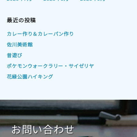
2023年4月
2023年3月
2023年2月
2023年1月
最近の投稿
2022年12月
2022年11月
2022年10月
2022年9月
2022年8月
カレー作り＆カレーパン作り
2022年7月
2022年6月
2022年5月
佐川美術館
2022年4月
2022年3月
2022年2月
昔遊び
2022年1月
2021年12月
2021年11月
ポケモンウォークラリー・サイゼリヤ
2021年10月
2021年9月
2021年8月
花緑公園ハイキング
2021年7月
2021年6月
2021年5月
2021年4月
2021年3月
2021年2月
2021年1月
2020年12月
2020年11月
2020年10月
2020年9月
2020年8月
2020年7月
お問い合わせ
2020年6月
2020年5月