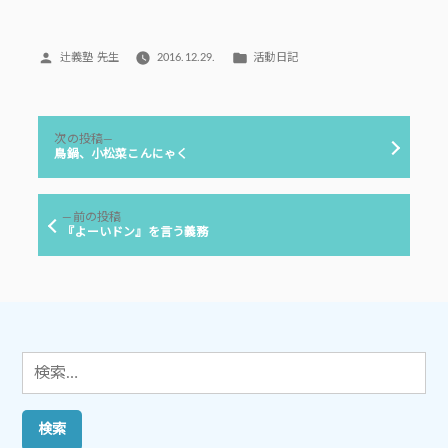
投
カ
辻義塾 先生
2016.12.29.
活動日記
稿
テ
者:
ゴ
リ
投
ー:
次
次の投稿
稿
の
鳥鍋、小松菜こんにゃく
投
ナ
稿:
ビ
前
前の投稿
ゲ
の
『よーいドン』を言う義務
投
ー
稿:
シ
ョ
ン
検
索: