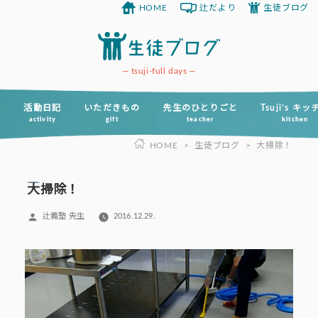
HOME
辻だより
生徒ブログ
コ
ン
テ
ン
tsuji-full days
ツ
へ
活動日記
いただきもの
先生のひとりごと
Tsuji’s キ
activity
gift
teacher
kitchen
ス
HOME
>
生徒ブログ
>
大掃除！
キ
ッ
プ
大掃除！
投
辻義塾 先生
2016.12.29.
稿
者: