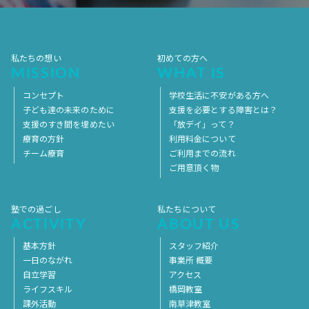
2017年4月
2017年3月
2017年2月
2017年1月
2016年12月
2016年11月
私たちの想い
初めての方へ
MISSION
WHAT IS
コンセプト
学校生活に不安がある方へ
子ども達の未来のために
支援を必要とする障害とは？
支援のすき間を埋めたい
「放デイ」って？
療育の方針
利用料金について
チーム療育
ご利用までの流れ
ご用意頂く物
塾での過ごし
私たちについて
ACTIVITY
ABOUT US
基本方針
スタッフ紹介
一日のながれ
事業所 概要
自立学習
アクセス
ライフスキル
橋岡教室
課外活動
南草津教室