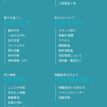
ご用意頂く物
塾での過ごし
私たちについて
ACTIVITY
ABOUT US
基本方針
スタッフ紹介
一日のながれ
事業所 概要
自立学習
アクセス
ライフスキル
橋岡教室
課外活動
南草津教室
年中行事
安全管理について
特別授業・SST
契約書・重説など
求人情報
保護者用 辻だより
RECRUIT
FOR PARENTS
しごとの内容
保護者向け お知らせ
求める人物像
イベントカレンダー
募集要項
活動写真
応募の流れ