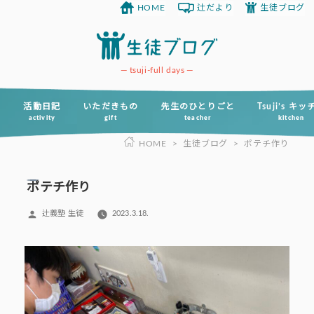
HOME
辻だより
生徒ブログ
コ
ン
テ
ン
tsuji-full days
ツ
へ
活動日記
いただきもの
先生のひとりごと
Tsuji’s キ
activity
gift
teacher
kitchen
ス
HOME
>
生徒ブログ
>
ポテチ作り
キ
ッ
プ
ポテチ作り
投
辻義塾 生徒
2023.3.18.
稿
者: