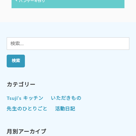
の
パンケーキ作り
投
ー
稿:
シ
ョ
ン
検
索:
カテゴリー
Tsuji’s キッチン
いただきもの
先生のひとりごと
活動日記
月別アーカイブ