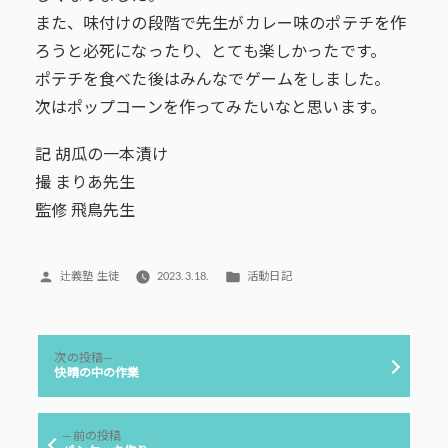
また、味付けの段階で先生がカレー味のポテチを作
ろうと必死になったり、とても楽しかったです。
ポテチを食べた後はみんなでゲームをしました。
次はポップコーンを作ってみたいなと思います。
記 胡瓜の一本漬け
撮 まりあ先生
監修 飛鳥先生
投
カ
辻義塾 生徒
2023.3.18.
活動日記
稿
テ
者:
ゴ
リ
投
ー:
次
次の投稿
稿
の
快晴の中の作業
投
ナ
稿:
ビ
前
前の投稿
ゲ