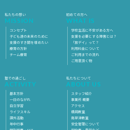
2017年1月
2016年12月
2016年11月
私たちの想い
初めての方へ
MISSION
WHAT IS
コンセプト
学校生活に不安がある方へ
子ども達の未来のために
支援を必要とする障害とは？
支援のすき間を埋めたい
「放デイ」って？
療育の方針
利用料金について
チーム療育
ご利用までの流れ
ご用意頂く物
塾での過ごし
私たちについて
ACTIVITY
ABOUT US
基本方針
スタッフ紹介
一日のながれ
事業所 概要
自立学習
アクセス
ライフスキル
橋岡教室
課外活動
南草津教室
年中行事
安全管理について