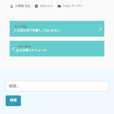
投
カ
辻義塾 先生
2016.12.4.
Tsuji’s キッチン
稿
テ
者:
ゴ
リ
投
ー:
次
次の投稿
稿
の
人を見た目で判断してはいけない
投
ナ
稿:
ビ
前
前の投稿
ゲ
の
主な日常スケジュール
投
ー
稿:
シ
ョ
ン
検
索: