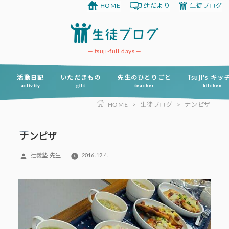
HOME
辻だより
生徒ブログ
コ
ン
テ
ン
tsuji-full days
ツ
へ
活動日記
いただきもの
先生のひとりごと
Tsuji’s キ
activity
gift
teacher
kitchen
ス
HOME
>
生徒ブログ
>
ナンピザ
キ
ッ
プ
ナンピザ
投
辻義塾 先生
2016.12.4.
稿
者: