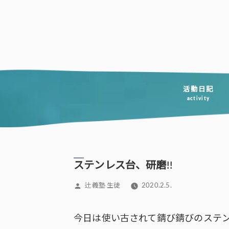
コ
ン
テ
ン
ツ
へ
活動日記
activity
ス
キ
ッ
プ
ステンレス台、研磨!!
投
辻義塾 生徒
2020.2.5.
稿
者:
今日は使い古されて錆び錆びのステ