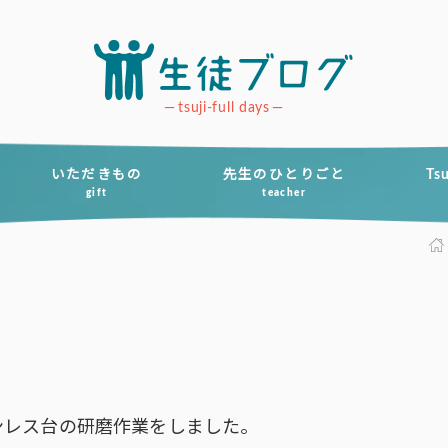
tsuji-full days
いただきもの
先生のひとりごと
Ts
gift
teacher
ンレス台の研磨作業をしました。