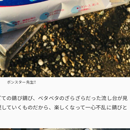
ボンスター先生!!
ごての錆び錆び、ベタベタのざらざらだった流し台が見
戻していくものだから、楽しくなって一心不乱に錆びと