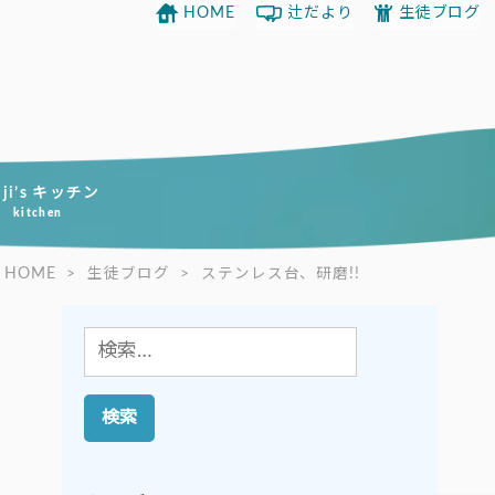
HOME
辻だより
生徒ブログ
uji’s キッチン
kitchen
HOME
>
生徒ブログ
>
ステンレス台、研磨!!
検
索: