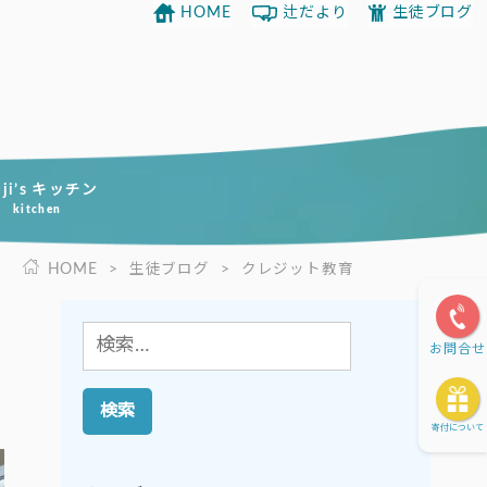
HOME
辻だより
生徒ブログ
uji’s キッチン
kitchen
HOME
>
生徒ブログ
>
クレジット教育
検
お問合せ
索:
寄付について