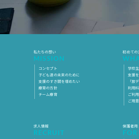
私たちの想い
初めての
MISSION
WHA
コンセプト
学校
子ども達の未来のために
支援
支援のすき間を埋めたい
「放デ
療育の方針
利用
チーム療育
ご利
ご用
求人情報
保護者用
RECRUIT
FOR