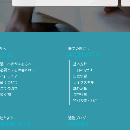
方へ
塾での過ごし
T IS
ACTIVITY
生活に不安がある方へ
基本方針
を必要とする障害とは？
一日のながれ
イ」って？
自立学習
料金について
ライフスキル
用までの流れ
課外活動
意頂く物
年中行事
特別授業・SST
 辻だより
活動ブログ
 PARENTS
DIARY