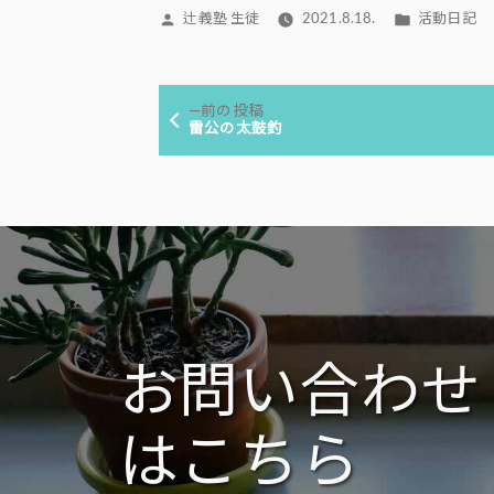
投
カ
辻義塾 生徒
2021.8.18.
活動日記
稿
テ
者:
ゴ
投
リ
前
前の投稿
ー:
稿
の
雷公の太鼓釣
投
ナ
稿:
ビ
ゲ
ー
シ
ョ
ン
お問い合わせ
はこちら