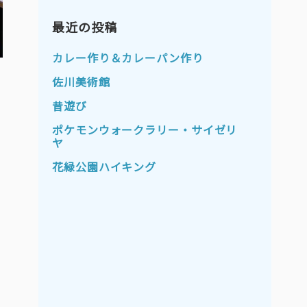
2023年11月
2023年10月
2023年9月
最近の投稿
2023年8月
2023年7月
2023年6月
カレー作り＆カレーパン作り
2023年5月
2023年4月
佐川美術館
2023年3月
2023年2月
昔遊び
2023年1月
2022年12月
ポケモンウォークラリー・サイゼリ
ヤ
2022年11月
2022年10月
花緑公園ハイキング
2022年9月
2022年8月
2022年7月
2022年6月
2022年5月
2022年4月
2022年3月
2022年2月
2022年1月
2021年12月
2021年11月
2021年10月