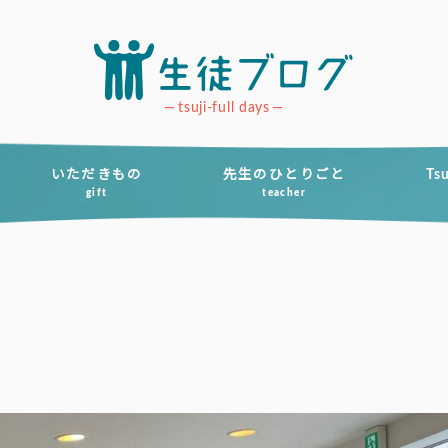
tsuji-full days
いただきもの
先生のひとりごと
Ts
gift
teacher