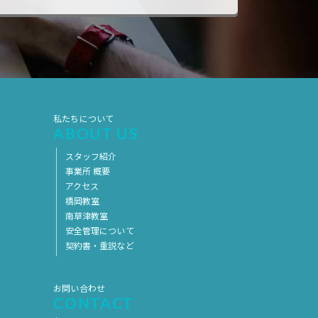
2019年7月
2019年6月
2019年5月
2019年4月
2019年3月
2019年2月
2019年1月
2018年12月
2018年11月
2018年10月
私たちについて
ABOUT US
2018年9月
2018年8月
スタッフ紹介
2018年7月
2018年6月
事業所 概要
アクセス
2018年5月
2018年4月
橋岡教室
2018年3月
2018年2月
南草津教室
安全管理について
2018年1月
2017年12月
契約書・重説など
2017年11月
2017年10月
2017年9月
2017年8月
お問い合わせ
CONTACT
2017年7月
2017年6月