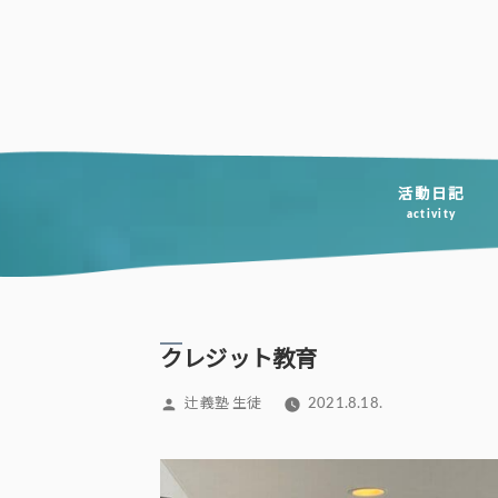
コ
ン
テ
ン
ツ
へ
活動日記
activity
ス
キ
ッ
プ
クレジット教育
投
辻義塾 生徒
2021.8.18.
稿
者: