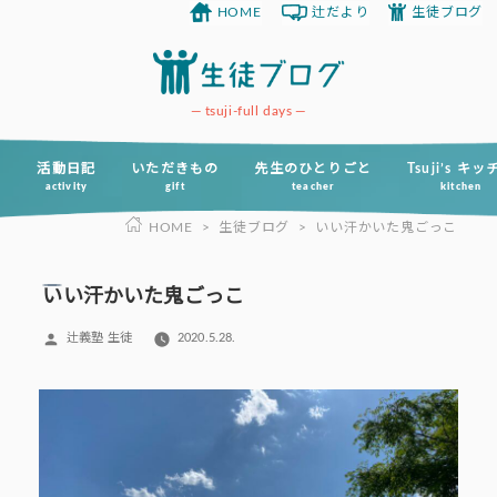
HOME
辻だより
生徒ブログ
コ
ン
テ
ン
tsuji-full days
ツ
へ
活動日記
いただきもの
先生のひとりごと
Tsuji’s キ
activity
gift
teacher
kitchen
ス
HOME
>
生徒ブログ
>
いい汗かいた鬼ごっこ
キ
ッ
プ
いい汗かいた鬼ごっこ
投
辻義塾 生徒
2020.5.28.
稿
者: