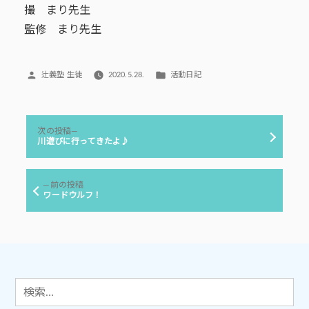
撮 まり先生
監修 まり先生
投
カ
辻義塾 生徒
2020.5.28.
活動日記
稿
テ
者:
ゴ
リ
投
ー:
次
次の投稿
稿
の
川遊びに行ってきたよ♪
投
ナ
稿:
ビ
前
前の投稿
ゲ
の
ワードウルフ！
投
ー
稿:
シ
ョ
ン
検
索: