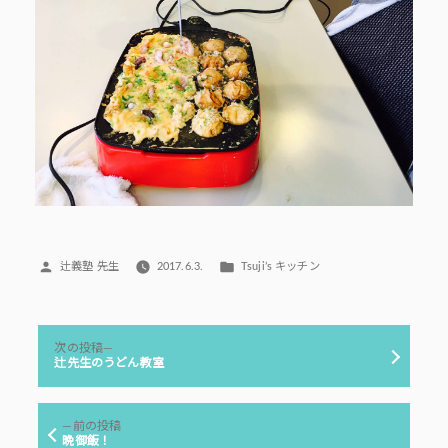
投
カ
辻義塾 先生
2017.6.3.
Tsuji’s キッチン
稿
テ
者:
ゴ
リ
投
ー:
次
次の投稿
稿
の
辻先生のうどん教室
投
ナ
稿:
ビ
前
前の投稿
ゲ
の
晩御飯！