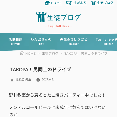
HOME
辻だより
生徒ブログ
コ
ン
テ
ン
tsuji-full days
ツ
へ
活動日記
いただきもの
先生のひとりごと
Tsuji’s キ
activity
gift
teacher
kitchen
ス
HOME
>
生徒ブログ
>
TAKOPA！男同士のドライブ
キ
ッ
プ
TAKOPA！男同士のドライブ
投
辻義塾 先生
2017.6.3.
稿
者:
野村教室から戻るとたこ焼きパーティー中でした！
ノンアルコールビールは未成年は飲んではいけない
のか