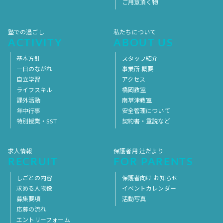
ご用意頂く物
塾での過ごし
私たちについて
ACTIVITY
ABOUT US
基本方針
スタッフ紹介
一日のながれ
事業所 概要
自立学習
アクセス
ライフスキル
橋岡教室
課外活動
南草津教室
年中行事
安全管理について
特別授業・SST
契約書・重説など
求人情報
保護者用 辻だより
RECRUIT
FOR PARENTS
しごとの内容
保護者向け お知らせ
求める人物像
イベントカレンダー
募集要項
活動写真
応募の流れ
エントリーフォーム