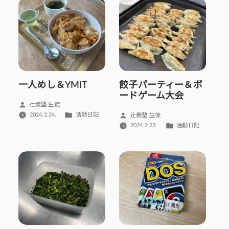
リ
リ
ー:
ー:
一人めし＆YMIT
餃子パーティー＆ボ
ードゲーム大会
投
辻義塾 生徒
稿
カ
投
2024.2.24.
活動日記
辻義塾 生徒
者:
テ
稿
カ
2024.2.23.
活動日記
ゴ
者:
テ
リ
ゴ
ー:
リ
ー: