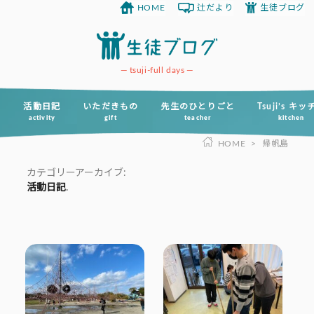
HOME
辻だより
生徒ブログ
コ
ン
テ
ン
tsuji-full days
ツ
へ
活動日記
いただきもの
先生のひとりごと
Tsuji’s キ
activity
gift
teacher
kitchen
ス
HOME
>
帰帆島
キ
ッ
カテゴリーアーカイブ:
プ
活動日記