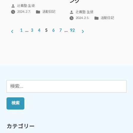
ング
投
辻義塾 生徒
稿
カ
投
2024.2.7.
活動日記
辻義塾 生徒
者:
テ
稿
カ
2024.2.5.
活動日記
ゴ
者:
テ
投
リ
ゴ
1
…
3
4
5
6
7
…
92
ー:
稿
リ
ー:
の
ペ
ー
ジ
送
り
検
索:
カテゴリー