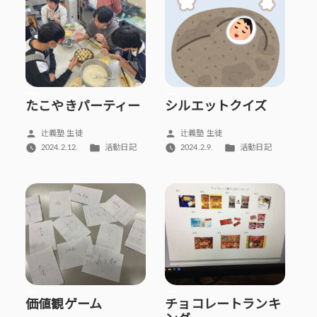
ー:
たこやきパーティー
シルエットクイズ
投
投
辻義塾 生徒
辻義塾 生徒
稿
稿
カ
カ
2024.2.12.
活動日記
2024.2.9.
活動日記
者:
者:
テ
テ
ゴ
ゴ
リ
リ
ー:
ー:
価値観ゲーム
チョコレートランキ