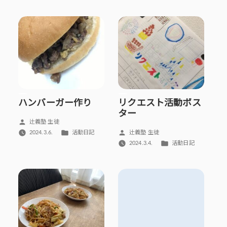
者:
者:
テ
テ
ゴ
ゴ
リ
リ
ー:
ー:
ハンバーガー作り
リクエスト活動ポス
ター
投
辻義塾 生徒
稿
カ
投
2024.3.6.
活動日記
辻義塾 生徒
者:
テ
稿
カ
2024.3.4.
活動日記
ゴ
者:
テ
リ
ゴ
ー:
リ
ー: