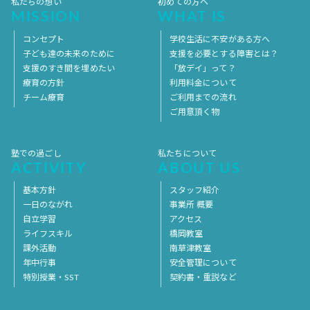
私たちの想い
初めての方へ
MISSION
WHAT IS
コンセプト
学校生活に不安がある方へ
子ども達の未来のために
支援を必要とする障害とは？
支援のすき間を埋めたい
「放デイ」って？
療育の方針
利用料金について
チーム療育
ご利用までの流れ
ご用意頂く物
塾での過ごし
私たちについて
ACTIVITY
ABOUT US
基本方針
スタッフ紹介
一日のながれ
事業所 概要
自立学習
アクセス
ライフスキル
橋岡教室
課外活動
南草津教室
年中行事
安全管理について
特別授業・SST
契約書・重説など