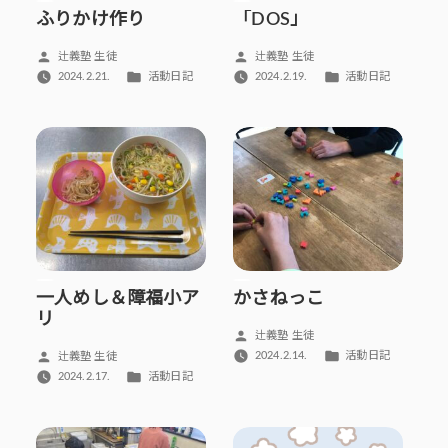
ふりかけ作り
「DOS」
投
投
辻義塾 生徒
辻義塾 生徒
稿
稿
カ
カ
2024.2.21.
活動日記
2024.2.19.
活動日記
者:
者:
テ
テ
ゴ
ゴ
リ
リ
ー:
ー:
一人めし＆障福小ア
かさねっこ
リ
投
辻義塾 生徒
稿
カ
投
2024.2.14.
活動日記
辻義塾 生徒
者:
テ
稿
カ
2024.2.17.
活動日記
ゴ
者:
テ
リ
ゴ
ー:
リ