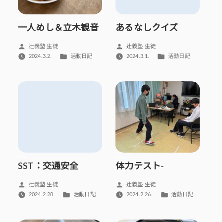
一人めし＆立木観音
あるなしクイズ
投
投
辻義塾 生徒
辻義塾 生徒
稿
稿
カ
カ
2024.3.2.
活動日記
2024.3.1.
活動日記
者:
者:
テ
テ
ゴ
ゴ
リ
リ
ー:
ー:
SST：交通安全
体力テスト-
投
投
辻義塾 生徒
辻義塾 生徒
稿
稿
カ
カ
2024.2.28.
活動日記
2024.2.26.
活動日記
者:
者:
テ
テ
ゴ
ゴ