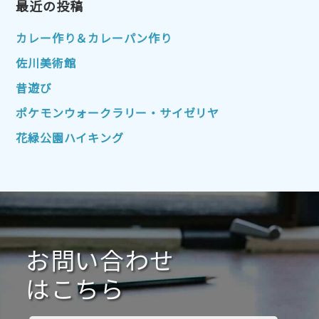
2023年1月
最近の投稿
2022年12月
2022年11月
2022年10月
2022年9月
2022年8月
カレー作り＆カレーパン作り
2022年7月
2022年6月
2022年5月
佐川美術館
2022年4月
2022年3月
2022年2月
昔遊び
2022年1月
2021年12月
2021年11月
ポケモンウォークラリー・サイゼリヤ
2021年10月
2021年9月
2021年8月
花緑公園ハイキング
2021年7月
2021年6月
2021年5月
2021年4月
2021年3月
2021年2月
2021年1月
2020年12月
2020年11月
2020年10月
2020年9月
2020年8月
2020年7月
お問い合わせ
2020年6月
2020年5月
2020年4月
2020年3月
2020年2月
はこちら
2020年1月
2019年12月
2019年11月