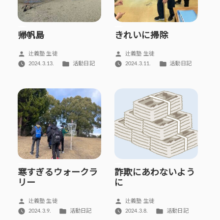
帰帆島
きれいに掃除
投
投
辻義塾 生徒
辻義塾 生徒
稿
稿
カ
カ
2024.3.13.
活動日記
2024.3.11.
活動日記
者:
者:
テ
テ
ゴ
ゴ
リ
リ
ー:
ー:
寒すぎるウォークラ
詐欺にあわないよう
リー
に
投
投
辻義塾 生徒
辻義塾 生徒
稿
稿
カ
カ
2024.3.9.
活動日記
2024.3.8.
活動日記