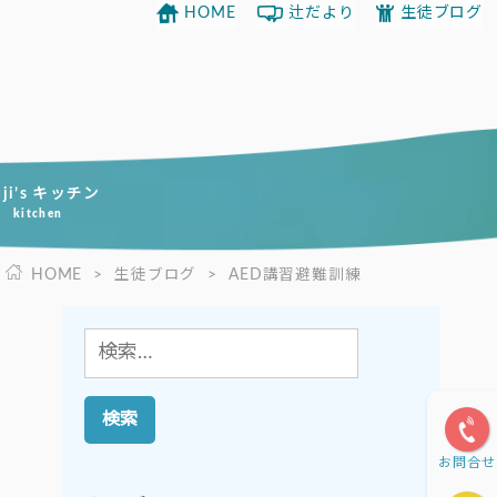
HOME
辻だより
生徒ブログ
uji’s キッチン
kitchen
HOME
>
生徒ブログ
>
AED講習避難訓練
検
索:
お問合せ