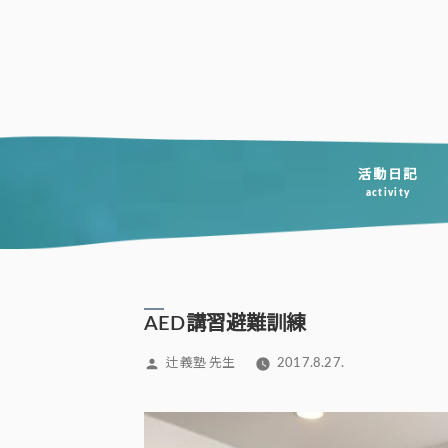
コ
ン
テ
ン
ツ
へ
活動日記
activity
ス
キ
ッ
プ
AED講習避難訓練
投
辻義塾 先生
2017.8.27.
稿
者: