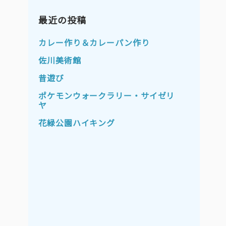
2023年11月
2023年10月
2023年9月
最近の投稿
2023年8月
2023年7月
2023年6月
カレー作り＆カレーパン作り
2023年5月
2023年4月
佐川美術館
2023年3月
2023年2月
昔遊び
2023年1月
2022年12月
ポケモンウォークラリー・サイゼリ
ヤ
2022年11月
2022年10月
花緑公園ハイキング
2022年9月
2022年8月
2022年7月
2022年6月
2022年5月
2022年4月
2022年3月
2022年2月
2022年1月
2021年12月
2021年11月
2021年10月