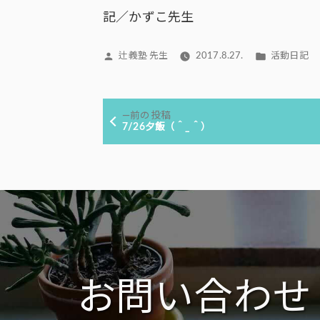
記／かずこ先生
投
カ
辻義塾 先生
2017.8.27.
活動日記
稿
テ
者:
ゴ
投
リ
前
前の投稿
ー:
稿
の
7/26夕飯（＾_＾）
投
ナ
稿:
ビ
ゲ
ー
シ
ョ
ン
お問い合わせ