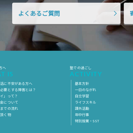
よくあるご質問
方へ
塾での過ごし
T IS
ACTIVITY
生活に不安がある方へ
基本方針
を必要とする障害とは？
一日のながれ
イ」って？
自立学習
料金について
ライフスキル
用までの流れ
課外活動
意頂く物
年中行事
特別授業・SST