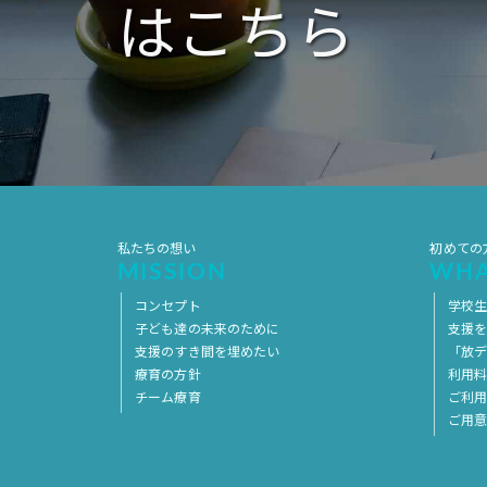
はこちら
私たちの想い
初めての
MISSION
WHA
コンセプト
学校
子ども達の未来のために
支援
支援のすき間を埋めたい
「放デ
療育の方針
利用
チーム療育
ご利
ご用