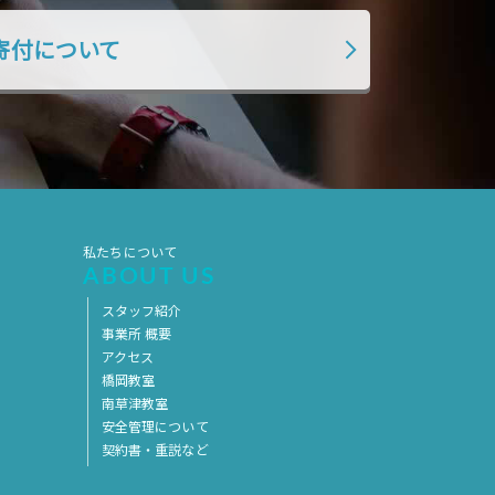
寄付について
私たちについて
ABOUT US
スタッフ紹介
事業所 概要
アクセス
橋岡教室
南草津教室
安全管理について
契約書・重説など