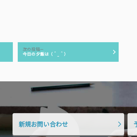
次
次の投稿
の
今日の夕飯は（＾_＾）
投
稿:
新規お問い合わせ