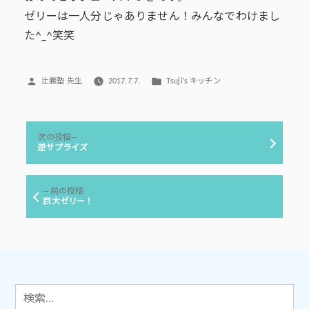
ゼリーは一人分じゃありません！みんなでわけまし
た^_^笑笑
投
カ
辻義塾 先生
2017.7.7.
Tsuji’s キッチン
稿
テ
者:
ゴ
リ
投
ー:
次
次の投稿
稿
の
逆サプライズ
投
ナ
稿:
ビ
前
前の投稿
ゲ
の
巨大ゼリー！
投
ー
稿:
シ
ョ
ン
検