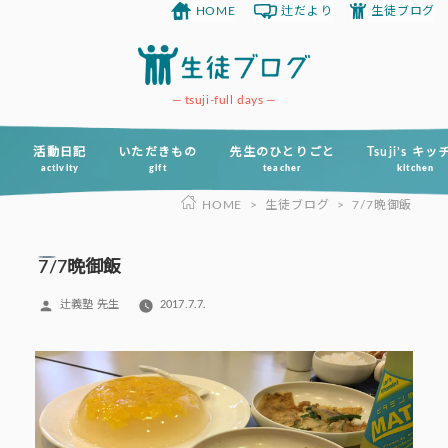
HOME
辻だより
生徒ブログ
コ
ン
テ
ン
tsuji-full days
ツ
へ
活動日記
いただきもの
先生のひとりごと
Tsuji’s キ
activity
gift
teacher
kitchen
ス
HOME
>
生徒ブログ
>
7/7晩御飯
キ
ッ
プ
7/7晩御飯
投
辻義塾 先生
2017.7.7.
稿
者: