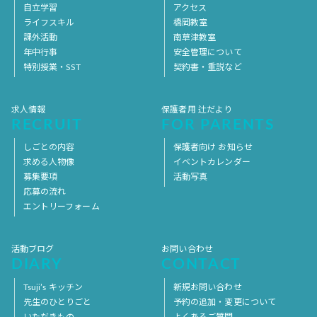
自立学習
アクセス
ライフスキル
橋岡教室
課外活動
南草津教室
年中行事
安全管理について
特別授業・SST
契約書・重説など
求人情報
保護者用 辻だより
RECRUIT
FOR PARENTS
しごとの内容
保護者向け お知らせ
求める人物像
イベントカレンダー
募集要項
活動写真
応募の流れ
エントリーフォーム
活動ブログ
お問い合わせ
DIARY
CONTACT
Tsuji’s キッチン
新規お問い合わせ
先生のひとりごと
予約の追加・変更について
いただきもの
よくあるご質問