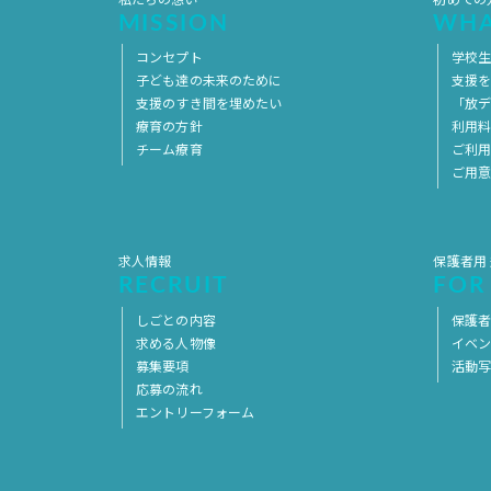
私たちの想い
初めての
MISSION
WHA
コンセプト
学校
子ども達の未来のために
支援
支援のすき間を埋めたい
「放デ
療育の方針
利用
チーム療育
ご利
ご用
求人情報
保護者用
RECRUIT
FOR
しごとの内容
保護者
求める人物像
イベ
募集要項
活動
応募の流れ
エントリーフォーム