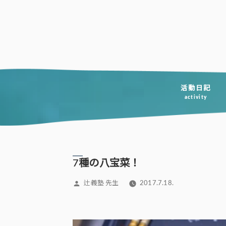
コ
ン
テ
ン
ツ
へ
活動日記
activity
ス
キ
ッ
プ
7種の八宝菜！
投
辻義塾 先生
2017.7.18.
稿
者: