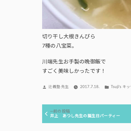
切り干し大根きんぴら
7種の八宝菜。
川端先生お手製の晩御飯で
すごく美味しかったです！
投
カ
辻義塾 先生
2017.7.18.
Tsuji’s 
稿
テ
者:
ゴ
投
リ
前
前の投稿
ー:
稿
の
井上 あつし先生の誕生日パーティー
投
ナ
稿: