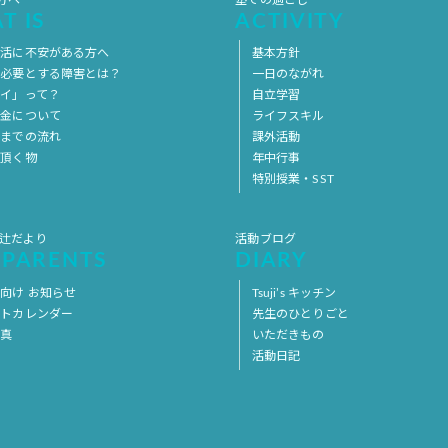
方へ
塾での過ごし
T IS
ACTIVITY
生活に不安がある方へ
基本方針
を必要とする障害とは？
一日のながれ
イ」って？
自立学習
料金について
ライフスキル
用までの流れ
課外活動
意頂く物
年中行事
特別授業・SST
 辻だより
活動ブログ
 PARENTS
DIARY
向け お知らせ
Tsuji’s キッチン
ントカレンダー
先生のひとりごと
写真
いただきもの
活動日記