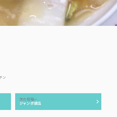
キッチン
次
次の投稿
の
ジャンボ胡瓜
投
稿: