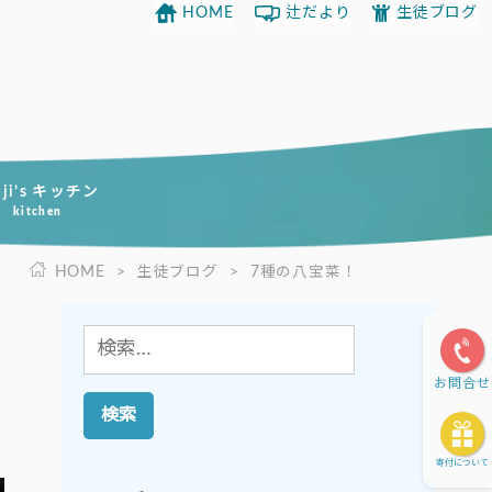
HOME
辻だより
生徒ブログ
uji’s キッチン
kitchen
HOME
>
生徒ブログ
>
7種の八宝菜！
検
索:
お問合せ
寄付について