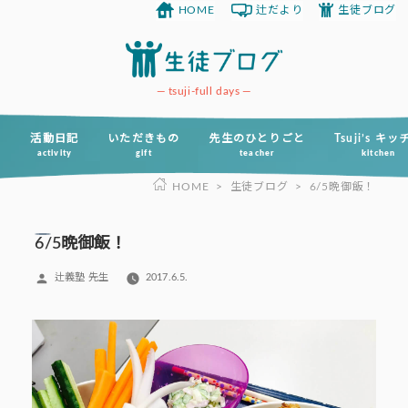
HOME
辻だより
生徒ブログ
コ
ン
テ
ン
tsuji-full days
ツ
へ
活動日記
いただきもの
先生のひとりごと
Tsuji’s キ
activity
gift
teacher
kitchen
ス
HOME
>
生徒ブログ
>
6/5晩御飯！
キ
ッ
プ
6/5晩御飯！
投
辻義塾 先生
2017.6.5.
稿
者: