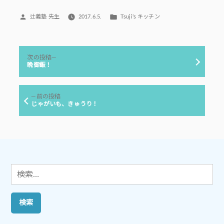
投
カ
辻義塾 先生
2017.6.5.
Tsuji’s キッチン
稿
テ
者:
ゴ
リ
投
ー:
次
次の投稿
稿
の
晩御飯！
投
ナ
稿:
ビ
前
前の投稿
ゲ
の
じゃがいも、きゅうり！
投
ー
稿:
シ
ョ
ン
検
索: