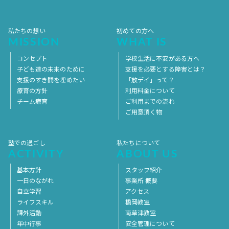
2017年1月
2016年12月
2016年11月
私たちの想い
初めての方へ
MISSION
WHAT IS
コンセプト
学校生活に不安がある方へ
子ども達の未来のために
支援を必要とする障害とは？
支援のすき間を埋めたい
「放デイ」って？
療育の方針
利用料金について
チーム療育
ご利用までの流れ
ご用意頂く物
塾での過ごし
私たちについて
ACTIVITY
ABOUT US
基本方針
スタッフ紹介
一日のながれ
事業所 概要
自立学習
アクセス
ライフスキル
橋岡教室
課外活動
南草津教室
年中行事
安全管理について