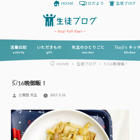
HOME
辻だより
生徒ブログ
コ
ン
テ
ン
tsuji-full days
ツ
へ
活動日記
いただきもの
先生のひとりごと
Tsuji’s キ
activity
gift
teacher
kitchen
ス
HOME
>
生徒ブログ
>
5/16晩御飯！
キ
ッ
プ
5/16晩御飯！
投
辻義塾 先生
2017.5.16.
稿
者: