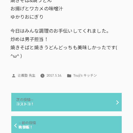
焼きそば&焼うどん
お揚げとワカメの味噌汁
ゆかりおにぎり
今日はみんな調理のお手伝いしてくれました。
炒めは男子担当！
焼きそばと焼きうどんどっちも美味しかったです(
^ω^ )
投
カ
辻義塾 先生
2017.5.16.
Tsuji’s キッチン
稿
テ
者:
ゴ
リ
投
ー:
次
次の投稿
稿
の
コストコ！
投
ナ
稿:
ビ
前
前の投稿
ゲ
の
晩御飯！
投