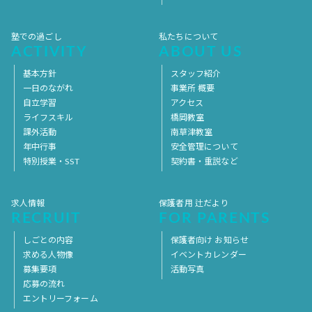
塾での過ごし
私たちについて
ACTIVITY
ABOUT US
基本方針
スタッフ紹介
一日のながれ
事業所 概要
自立学習
アクセス
ライフスキル
橋岡教室
課外活動
南草津教室
年中行事
安全管理について
特別授業・SST
契約書・重説など
求人情報
保護者用 辻だより
RECRUIT
FOR PARENTS
しごとの内容
保護者向け お知らせ
求める人物像
イベントカレンダー
募集要項
活動写真
応募の流れ
エントリーフォーム