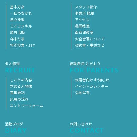
基本方針
スタッフ紹介
一日のながれ
事業所 概要
自立学習
アクセス
ライフスキル
橋岡教室
課外活動
南草津教室
年中行事
安全管理について
特別授業・SST
契約書・重説など
求人情報
保護者用 辻だより
RECRUIT
FOR PARENTS
しごとの内容
保護者向け お知らせ
求める人物像
イベントカレンダー
募集要項
活動写真
応募の流れ
エントリーフォーム
活動ブログ
お問い合わせ
DIARY
CONTACT