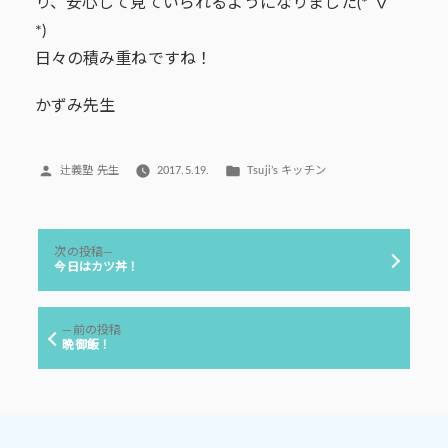
り、安心して見ていられるようになりました(*´∇｀
*)
日々の積み重ねですね！
かずみ先生
投
カ
辻義塾 先生
2017.5.19.
Tsuji’s キッチン
稿
テ
者:
ゴ
リ
投
ー:
次
次の投稿
稿
の
今日はカツ丼！
投
ナ
稿:
ビ
前
前の投稿
ゲ
の
晩御飯！
投
ー
稿:
シ
ョ
ン