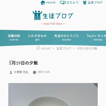
HOME
辻だより
生徒ブログ
コ
ン
テ
ン
tsuji-full days
ツ
へ
活動日記
いただきもの
先生のひとりごと
Tsuji’s キ
activity
gift
teacher
kitchen
ス
HOME
>
生徒ブログ
>
5月19日の夕飯
キ
ッ
プ
5月19日の夕飯
投
辻義塾 先生
2017.5.19.
稿
者: