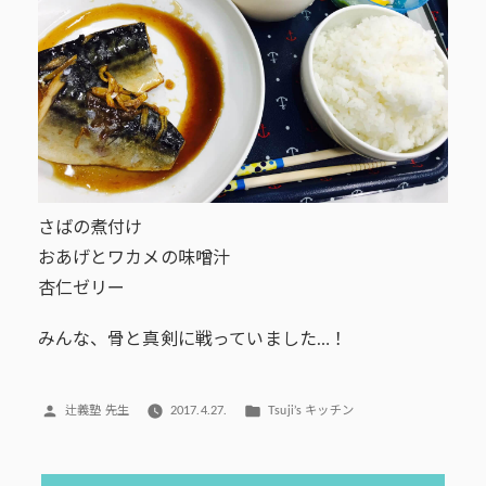
さばの煮付け
おあげとワカメの味噌汁
杏仁ゼリー
みんな、骨と真剣に戦っていました…！
投
カ
辻義塾 先生
2017.4.27.
Tsuji’s キッチン
稿
テ
者:
ゴ
リ