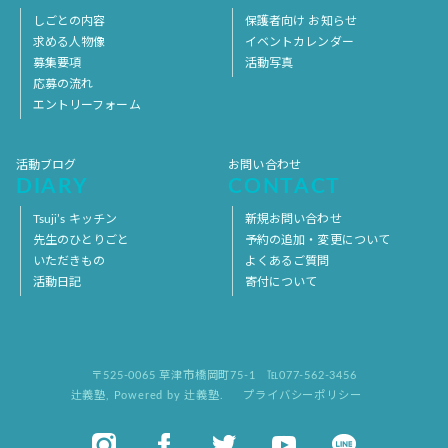
しごとの内容
保護者向け お知らせ
求める人物像
イベントカレンダー
募集要項
活動写真
応募の流れ
エントリーフォーム
活動ブログ
お問い合わせ
DIARY
CONTACT
Tsuji’s キッチン
新規お問い合わせ
先生のひとりごと
予約の追加・変更について
いただきもの
よくあるご質問
活動日記
寄付について
〒525-0065 草津市橋岡町75-1
℡077-562-3456
辻義塾
,
Powered by 辻義塾.
プライバシーポリシー