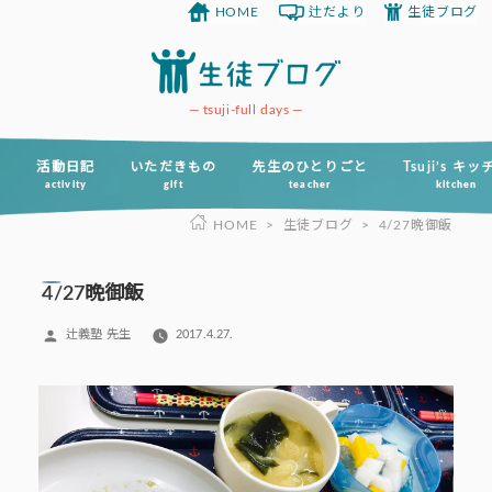
HOME
辻だより
生徒ブログ
コ
ン
テ
ン
tsuji-full days
ツ
へ
活動日記
いただきもの
先生のひとりごと
Tsuji’s キ
activity
gift
teacher
kitchen
ス
HOME
>
生徒ブログ
>
4/27晩御飯
キ
ッ
プ
4/27晩御飯
投
辻義塾 先生
2017.4.27.
稿
者: