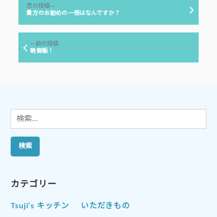
投
ー:
次
次の投稿
稿
の
貴方のお勧めの一冊はなんですか？
投
ナ
稿:
ビ
前
前の投稿
ゲ
の
晩御飯！
投
ー
稿:
シ
ョ
ン
検
索:
カテゴリー
Tsuji’s キッチン
いただきもの