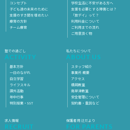
コンセプト
学校生活に不安がある方へ
子ども達の未来のために
支援を必要とする障害とは？
支援のすき間を埋めたい
「放デイ」って？
療育の方針
利用料金について
チーム療育
ご利用までの流れ
ご用意頂く物
塾での過ごし
私たちについて
ACTIVITY
ABOUT US
基本方針
スタッフ紹介
一日のながれ
事業所 概要
自立学習
アクセス
ライフスキル
橋岡教室
課外活動
南草津教室
年中行事
安全管理について
特別授業・SST
契約書・重説など
求人情報
保護者用 辻だより
RECRUIT
FOR PARENTS