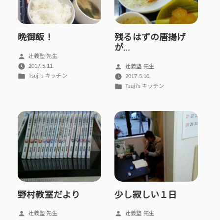
晩御飯！
残るはずの唐揚げ
が…
投
辻義塾 先生
稿
投
2017.5.11.
辻義塾 先生
者:
カ
稿
Tsuji’s キッチン
2017.5.10.
テ
者:
カ
Tsuji’s キッチン
ゴ
テ
リ
ゴ
ー:
リ
ー:
野村教室だより
少し寂しい１日
投
投
辻義塾 先生
辻義塾 先生