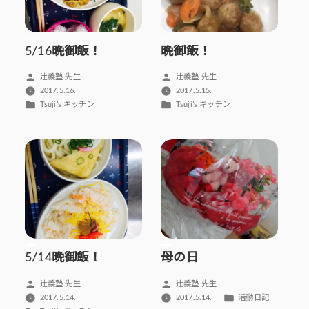
5/16晩御飯！
晩御飯！
投
投
辻義塾 先生
辻義塾 先生
稿
稿
2017.5.16.
2017.5.15.
者:
者:
カ
カ
Tsuji’s キッチン
Tsuji’s キッチン
テ
テ
ゴ
ゴ
リ
リ
ー:
ー:
5/14晩御飯！
母の日
投
投
辻義塾 先生
辻義塾 先生
稿
稿
カ
2017.5.14.
2017.5.14.
活動日記