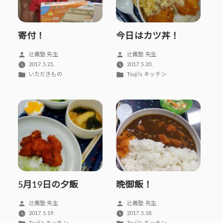
寄付！
今日はカツ丼！
投
投
辻義塾 先生
辻義塾 先生
稿
稿
2017.5.21.
2017.5.20.
者:
者:
カ
カ
いただきもの
Tsuji’s キッチン
テ
テ
ゴ
ゴ
リ
リ
ー:
ー:
5月19日の夕飯
晩御飯！
投
投
辻義塾 先生
辻義塾 先生
稿
稿
2017.5.19.
2017.5.18.
者:
者:
カ
カ