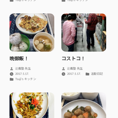
Tsuji’s キッチン
Tsuji’s キッチン
テ
テ
ゴ
ゴ
リ
リ
ー:
ー:
晩御飯！
コストコ！
投
投
辻義塾 先生
辻義塾 先生
稿
稿
カ
2017.5.17.
2017.5.17.
活動日記
者:
者:
テ
カ
Tsuji’s キッチン
ゴ
テ
リ
ゴ
ー:
リ
ー: