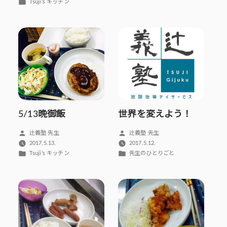
者:
者:
テ
カ
Tsuji’s キッチン
ゴ
テ
リ
ゴ
ー:
リ
ー:
5/13晩御飯
世界を変えよう！
投
投
辻義塾 先生
辻義塾 先生
稿
稿
2017.5.13.
2017.5.12.
者:
者:
カ
カ
Tsuji’s キッチン
先生のひとりごと
テ
テ
ゴ
ゴ
リ
リ
ー:
ー: