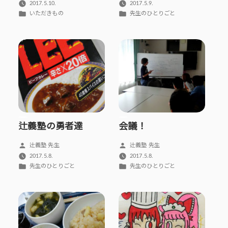
稿
稿
2017.5.10.
2017.5.9.
者:
者:
カ
カ
いただきもの
先生のひとりごと
テ
テ
ゴ
ゴ
リ
リ
ー:
ー:
辻義塾の勇者達
会議！
投
投
辻義塾 先生
辻義塾 先生
稿
稿
2017.5.8.
2017.5.8.
者:
者:
カ
カ
先生のひとりごと
先生のひとりごと
テ
テ
ゴ
ゴ
リ
リ
ー:
ー: