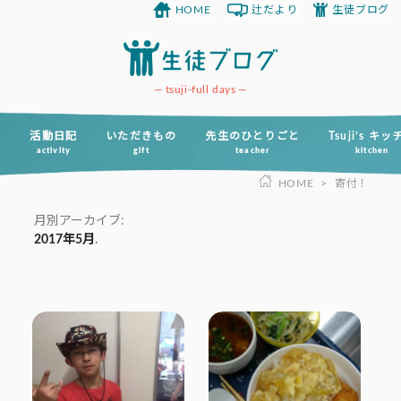
HOME
辻だより
生徒ブログ
コ
ン
テ
ン
tsuji-full days
ツ
へ
活動日記
いただきもの
先生のひとりごと
Tsuji’s キ
activity
gift
teacher
kitchen
ス
HOME
>
寄付！
キ
ッ
月別アーカイブ:
プ
2017年5月