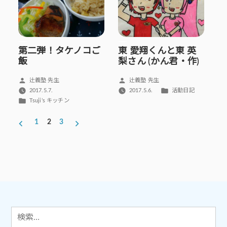
第二弾！タケノコご
東 愛翔くんと東 英
飯
梨さん (かん君・作)
投
投
辻義塾 先生
辻義塾 先生
稿
稿
カ
2017.5.7.
2017.5.6.
活動日記
者:
者:
テ
カ
Tsuji’s キッチン
ゴ
テ
投
リ
ゴ
1
2
3
稿
ー:
リ
ー:
の
ペ
ー
ジ
送
り
検