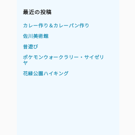
2023年11月
2023年10月
2023年9月
最近の投稿
2023年8月
2023年7月
2023年6月
カレー作り＆カレーパン作り
2023年5月
2023年4月
佐川美術館
2023年3月
2023年2月
昔遊び
2023年1月
2022年12月
ポケモンウォークラリー・サイゼリ
ヤ
2022年11月
2022年10月
花緑公園ハイキング
2022年9月
2022年8月
2022年7月
2022年6月
2022年5月
2022年4月
2022年3月
2022年2月
2022年1月
2021年12月
2021年11月
2021年10月