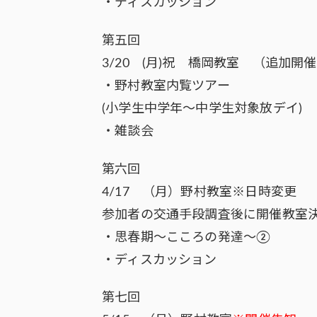
・ディスカッション
第五回
3/20 (月)祝 橋岡教室 （追加開
・野村教室内覧ツアー
(小学生中学年～中学生対象放デイ)
・雑談会
第六回
4/17 （月）野村教室※日時変更
参加者の交通手段調査後に開催教室
・思春期～こころの発達～②
・ディスカッション
第七回