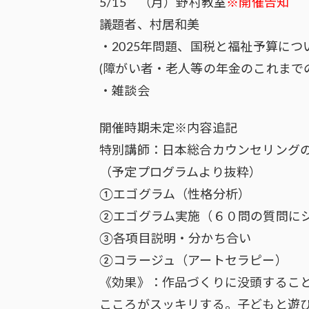
5/15 （月）野村教室
※開催告知
議題者、村居和美
・2025年問題、国税と福祉予算につ
(障がい者・老人等の年金のこれまで
・雑談会
開催時期未定※内容追記
特別講師：日本総合カウンセリング
（予定プログラムより抜粋）
①エゴグラム（性格分析）
②エゴグラム実施（６０問の質問に
③各項目説明・分かち合い
②コラージュ（アートセラピー）
《効果》：作品づくりに没頭するこ
こころがスッキリする。子どもと遊