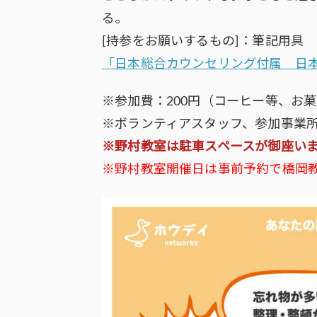
る。
[持参をお願いするもの]：筆記用具
「日本総合カウンセリング付属 日
※参加費：200円（コーヒー等、お
※ボランティアスタッフ、参加事業
※野村教室は駐車スペースが御座い
※野村教室開催日は事前予約で橋岡