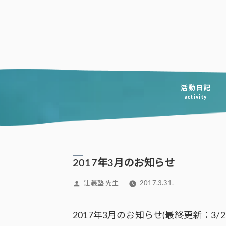
コ
ン
テ
ン
ツ
へ
活動日記
activity
ス
キ
ッ
プ
2017年3月のお知らせ
投
辻義塾 先生
2017.3.31.
稿
者:
2017年3月のお知らせ(最終更新：3/2