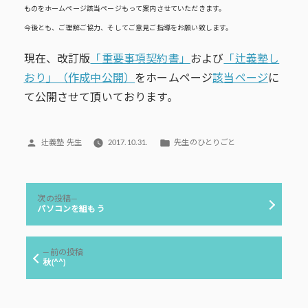
ものをホームページ該当ページもって案内させていただきます。
今後とも、ご理解ご協力、そしてご意見ご指導をお願い致します。
現在、改訂版
「重要事項契約書」
および
「辻義塾し
おり」（作成中公開）
をホームページ
該当ページ
に
て公開させて頂いております。
投
カ
辻義塾 先生
2017.10.31.
先生のひとりごと
稿
テ
者:
ゴ
リ
投
ー:
次
次の投稿
稿
の
パソコンを組もう
投
ナ
稿:
ビ
前
前の投稿
ゲ
の
秋(^^)
投
ー
稿:
シ