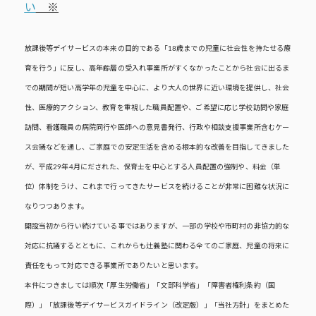
い
※
放課後等デイサービスの本来の目的である「18歳までの児童に社会性を持たせる療
育を行う」に反し、高年齢層の受入れ事業所がすくなかったことから社会に出るま
での期間が短い高学年の児童を中心に、より大人の世界に近い環境を提供し、社会
性、医療的アクション、教育を重視した職員配置や、ご希望に応じ学校訪問や家庭
訪問、看護職員の病院同行や医師への意見書発行、行政や相談支援事業所含むケー
ス会議などを通し、ご家庭での安定生活を含める根本的な改善を目指してきました
が、平成29年4月にだされた、保育士を中心とする人員配置の強制や、料金（単
位）体制をうけ、これまで行ってきたサービスを続けることが非常に困難な状況に
なりつつあります。
開設当初から行い続けている事ではありますが、一部の学校や市町村の非協力的な
対応に抗議するとともに、これからも辻義塾に関わる全てのご家庭、児童の将来に
責任をもって対応できる事業所でありたいと思います。
本件につきましては順次「厚生労働省」「文部科学省」「障害者権利条約（国
際）」「放課後等デイサービスガイドライン（改定版）」「当社方針」をまとめた