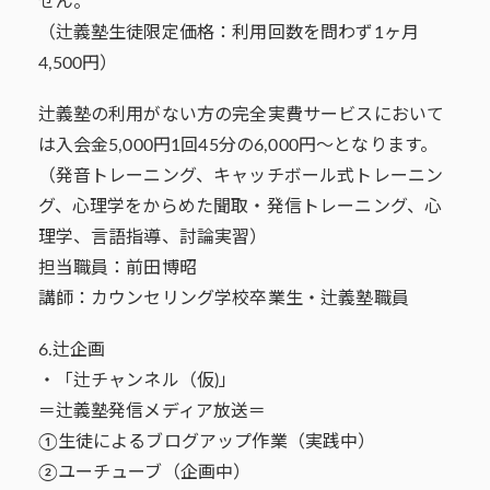
せん。
（辻義塾生徒限定価格：利用回数を問わず1ヶ月
4,500円）
辻義塾の利用がない方の完全実費サービスにおいて
は入会金5,000円1回45分の6,000円～となります。
（発音トレーニング、キャッチボール式トレーニン
グ、心理学をからめた聞取・発信トレーニング、心
理学、言語指導、討論実習）
担当職員：前田博昭
講師：カウンセリング学校卒業生・辻義塾職員
6.辻企画
・「辻チャンネル（仮)」
＝辻義塾発信メディア放送＝
①生徒によるブログアップ作業（実践中）
②ユーチューブ（企画中）