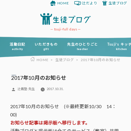
HOME
辻だより
生徒ブログ
コ
ン
テ
ン
tsuji-full days
ツ
へ
活動日記
いただきもの
先生のひとりごと
Tsuji’s キ
activity
gift
teacher
kitchen
ス
HOME
>
生徒ブログ
>
2017年10月のお知らせ
キ
ッ
プ
2017年10月のお知らせ
投
辻義塾 先生
2017.10.31.
稿
者:
2017年10月のお知らせ (※最終更新10/30 14：
00)
お知らせ記事は掲示板へ移行します。