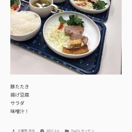
豚たたき
揚げ豆腐
サラダ
味噌汁！
投
カ
辻義塾 先生
2017.2.6.
Tsuji’s キッチン