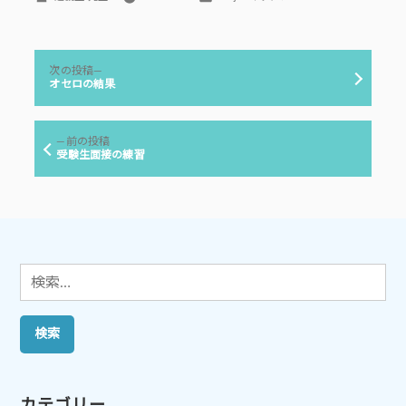
稿
テ
者:
ゴ
リ
投
ー:
次
次の投稿
稿
の
オセロの結果
投
ナ
稿:
ビ
前
前の投稿
ゲ
の
受験生面接の練習
投
ー
稿:
シ
ョ
ン
検
索:
カテゴリー