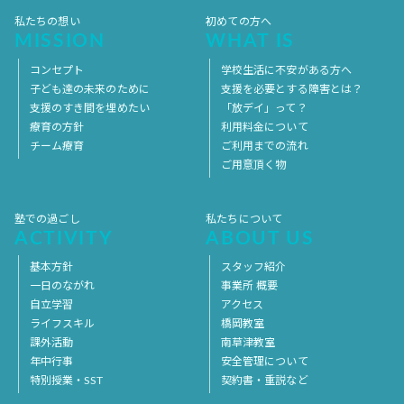
私たちの想い
初めての方へ
MISSION
WHAT IS
コンセプト
学校生活に不安がある方へ
子ども達の未来のために
支援を必要とする障害とは？
支援のすき間を埋めたい
「放デイ」って？
療育の方針
利用料金について
チーム療育
ご利用までの流れ
ご用意頂く物
塾での過ごし
私たちについて
ACTIVITY
ABOUT US
基本方針
スタッフ紹介
一日のながれ
事業所 概要
自立学習
アクセス
ライフスキル
橋岡教室
課外活動
南草津教室
年中行事
安全管理について
特別授業・SST
契約書・重説など