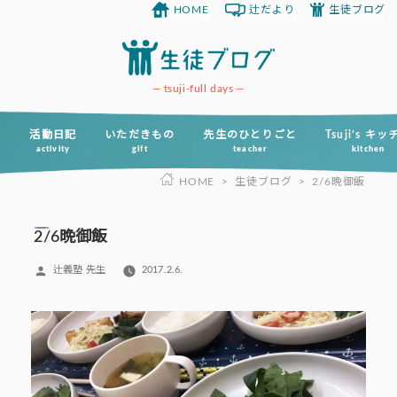
HOME
辻だより
生徒ブログ
コ
ン
テ
ン
tsuji-full days
ツ
へ
活動日記
いただきもの
先生のひとりごと
Tsuji’s キ
activity
gift
teacher
kitchen
ス
HOME
>
生徒ブログ
>
2/6晩御飯
キ
ッ
プ
2/6晩御飯
投
辻義塾 先生
2017.2.6.
稿
者: