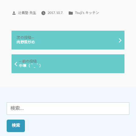
投
カ
辻義塾 先生
2017.10.7.
Tsuji’s キッチン
稿
テ
者:
ゴ
リ
投
ー:
次
次の投稿
稿
の
肉野菜炒め
投
ナ
稿:
ビ
前
前の投稿
ゲ
の
中華（＾_＾）
投
ー
稿:
シ
ョ
ン
検
索: