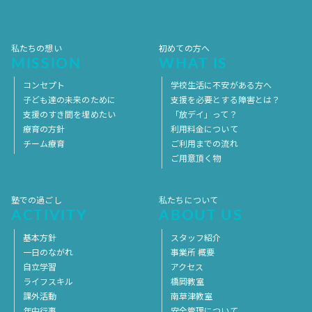
2017年1月
2016年12月
2016年11月
私たちの想い
初めての方へ
MISSION
WHAT IS
コンセプト
学校生活に不安がある方へ
子ども達の未来のために
支援を必要とする障害とは？
支援のすき間を埋めたい
「放デイ」って？
療育の方針
利用料金について
チーム療育
ご利用までの流れ
ご用意頂く物
塾での過ごし
私たちについて
ACTIVITY
ABOUT US
基本方針
スタッフ紹介
一日のながれ
事業所 概要
自立学習
アクセス
ライフスキル
橋岡教室
課外活動
南草津教室
年中行事
安全管理について