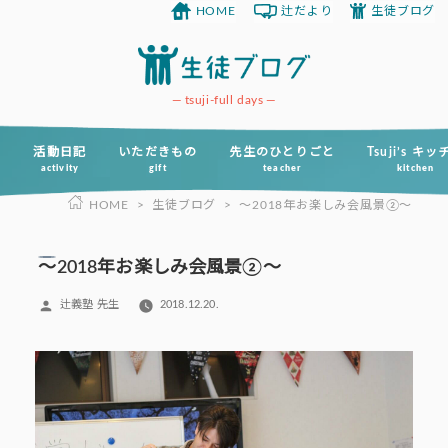
HOME
辻だより
生徒ブログ
コ
ン
テ
ン
tsuji-full days
ツ
へ
活動日記
いただきもの
先生のひとりごと
Tsuji’s キ
activity
gift
teacher
kitchen
ス
HOME
>
生徒ブログ
>
～2018年お楽しみ会風景②～
キ
ッ
プ
～2018年お楽しみ会風景②～
投
辻義塾 先生
2018.12.20.
稿
者: