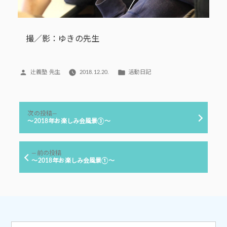
撮／影：ゆきの先生
投
カ
辻義塾 先生
2018.12.20.
活動日記
稿
テ
者:
ゴ
リ
投
ー:
次
次の投稿
稿
の
～2018年お楽しみ会風景③～
投
ナ
稿:
ビ
前
前の投稿
ゲ
の
～2018年お楽しみ会風景①～
投
ー
稿:
シ
ョ
ン