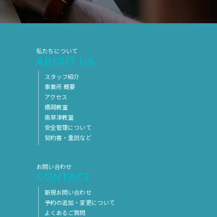
2017年5月
2017年4月
2017年3月
2017年2月
2017年1月
2016年12月
私たちについて
ABOUT US
2016年11月
スタッフ紹介
事業所 概要
アクセス
橋岡教室
南草津教室
安全管理について
契約書・重説など
お問い合わせ
CONTACT
新規お問い合わせ
予約の追加・変更について
よくあるご質問