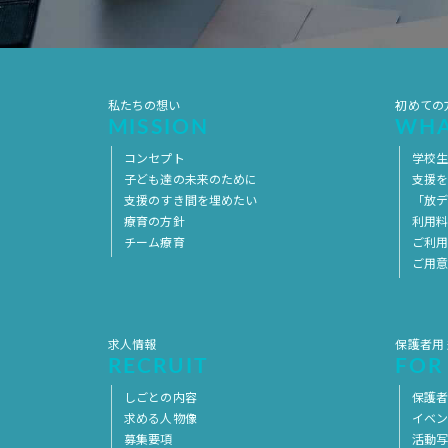
私たちの想い
初めての
MISSION
WHA
コンセプト
学校
子ども達の未来のために
支援
支援のすき間を埋めたい
「放デ
療育の方針
利用
チーム療育
ご利
ご用
求人情報
保護者用
RECRUIT
FOR
しごとの内容
保護者
求める人物像
イベ
募集要項
活動