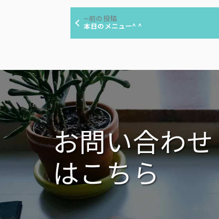
者:
ゴ
投
リ
前
前の投稿
ー:
稿
の
本日のメニュー^ ^
投
ナ
稿:
ビ
ゲ
ー
シ
ョ
ン
お問い合わせ
はこちら