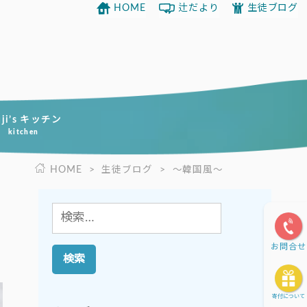
HOME
辻だより
生徒ブログ
uji’s キッチン
kitchen
HOME
>
生徒ブログ
>
～韓国風～
検
索:
お問合せ
寄付について