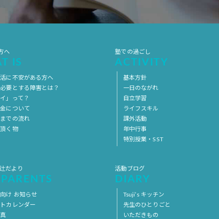
方へ
塾での過ごし
T IS
ACTIVITY
生活に不安がある方へ
基本方針
を必要とする障害とは？
一日のながれ
イ」って？
自立学習
料金について
ライフスキル
用までの流れ
課外活動
意頂く物
年中行事
特別授業・SST
 辻だより
活動ブログ
 PARENTS
DIARY
向け お知らせ
Tsuji’s キッチン
ントカレンダー
先生のひとりごと
写真
いただきもの