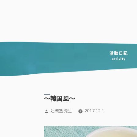
コ
ン
テ
ン
ツ
へ
活動日記
activity
ス
キ
ッ
プ
～韓国風～
投
辻義塾 先生
2017.12.1.
稿
者: