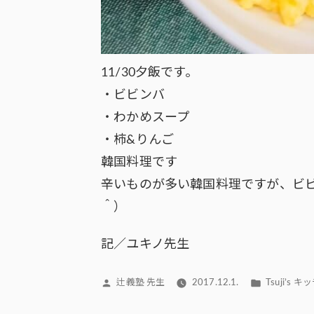
11/30夕飯です。
・ビビンバ
・わかめスープ
・柿&りんご
韓国料理です
辛いものが多い韓国料理ですが、ビ
＾）
記／ユキノ先生
投
カ
辻義塾 先生
2017.12.1.
Tsuji’s 
稿
テ