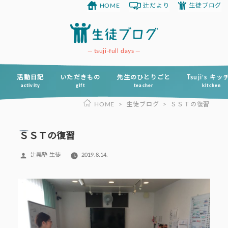
HOME
辻だより
生徒ブログ
コ
ン
テ
ン
tsuji-full days
ツ
へ
活動日記
いただきもの
先生のひとりごと
Tsuji’s キ
activity
gift
teacher
kitchen
ス
HOME
>
生徒ブログ
>
ＳＳＴの復習
キ
ッ
プ
ＳＳＴの復習
投
辻義塾 生徒
2019.8.14.
稿
者: