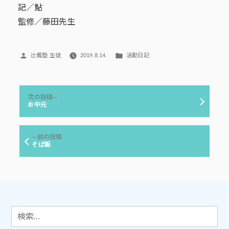
記／鮎
監修／藤田先生
投
カ
辻義塾 生徒
2019.8.14.
活動日記
稿
テ
者:
ゴ
リ
投
ー:
次
次の投稿
稿
の
お中元
投
ナ
稿:
ビ
前
前の投稿
ゲ
の
そば飯
投
ー
稿:
シ
ョ
ン
検
索: