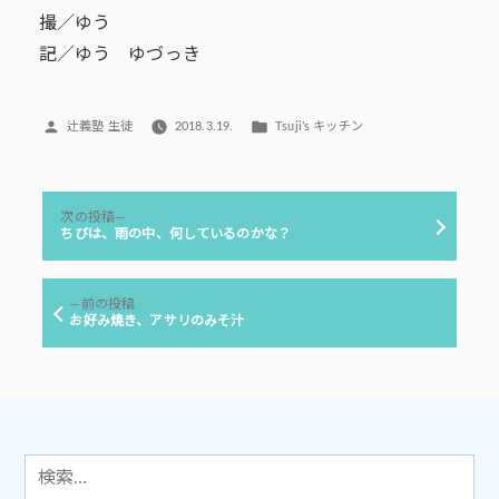
撮／ゆう
記／ゆう ゆづっき
投
カ
辻義塾 生徒
2018.3.19.
Tsuji’s キッチン
稿
テ
者:
ゴ
リ
投
ー:
次
次の投稿
稿
の
ちびは、雨の中、何しているのかな？
投
ナ
稿:
ビ
前
前の投稿
ゲ
の
お好み焼き、アサリのみそ汁
投
ー
稿:
シ
ョ
ン
検