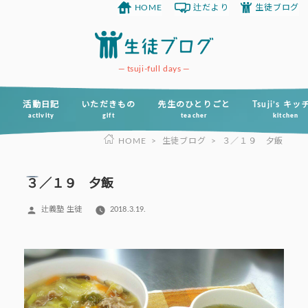
HOME
辻だより
生徒ブログ
コ
ン
テ
ン
tsuji-full days
ツ
へ
活動日記
いただきもの
先生のひとりごと
Tsuji’s キ
activity
gift
teacher
kitchen
ス
HOME
>
生徒ブログ
>
３／１９ 夕飯
キ
ッ
プ
３／１９ 夕飯
投
辻義塾 生徒
2018.3.19.
稿
者: