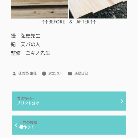
↑↑BEFORE & AFTER↑↑
撮 弘史先生
記 天パの人
監修 ユキノ先生
投
カ
辻義塾 生徒
2021.3.4.
活動日記
稿
テ
者:
ゴ
リ
投
ー:
次
次の投稿
稿
の
プリント分け
投
ナ
稿:
ビ
前
前の投稿
ゲ
の
棚作り！
投
ー
稿: