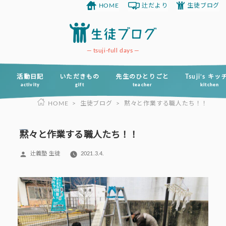
HOME
辻だより
生徒ブログ
コ
ン
テ
ン
tsuji-full days
ツ
へ
活動日記
いただきもの
先生のひとりごと
Tsuji’s キ
activity
gift
teacher
kitchen
ス
HOME
>
生徒ブログ
>
黙々と作業する職人たち！！
キ
ッ
プ
黙々と作業する職人たち！！
投
辻義塾 生徒
2021.3.4.
稿
者: