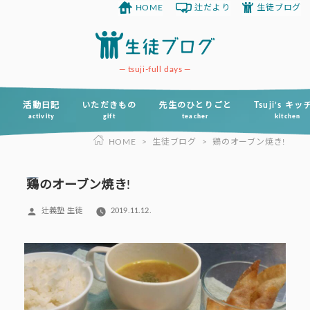
HOME
辻だより
生徒ブログ
コ
ン
テ
ン
tsuji-full days
ツ
へ
活動日記
いただきもの
先生のひとりごと
Tsuji’s キ
activity
gift
teacher
kitchen
ス
HOME
>
生徒ブログ
>
鶏のオーブン焼き!
キ
ッ
プ
鶏のオーブン焼き!
投
辻義塾 生徒
2019.11.12.
稿
者: