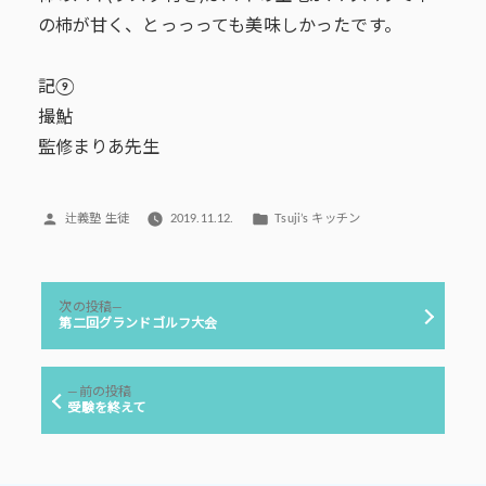
の柿が甘く、とっっっても美味しかったです。
記⑨
撮鮎
監修まりあ先生
投
カ
辻義塾 生徒
2019.11.12.
Tsuji’s キッチン
稿
テ
者:
ゴ
リ
投
ー:
次
次の投稿
稿
の
第二回グランドゴルフ大会
投
ナ
稿:
ビ
前
前の投稿
ゲ
の
受験を終えて
投
ー
稿:
シ
ョ