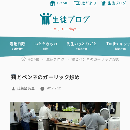
HOME
辻だより
生徒ブログ
コ
ン
テ
ン
tsuji-full days
ツ
へ
活動日記
いただきもの
先生のひとりごと
Tsuji’s キ
activity
gift
teacher
kitchen
ス
HOME
>
生徒ブログ
>
鶏とペンネのガーリック炒め
キ
ッ
プ
鶏とペンネのガーリック炒め
投
辻義塾 先生
2017.2.12.
稿
者: