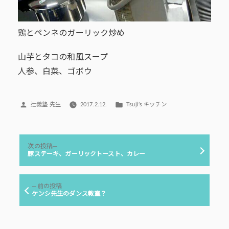
鶏とペンネのガーリック炒め
山芋とタコの和風スープ
人参、白菜、ゴボウ
投
カ
辻義塾 先生
2017.2.12.
Tsuji’s キッチン
稿
テ
者:
ゴ
リ
投
ー:
次
次の投稿
稿
の
豚ステーキ、ガーリックトースト、カレー
投
ナ
稿:
ビ
前
前の投稿
ゲ
の
ケンシ先生のダンス教室？
投
ー
稿:
シ